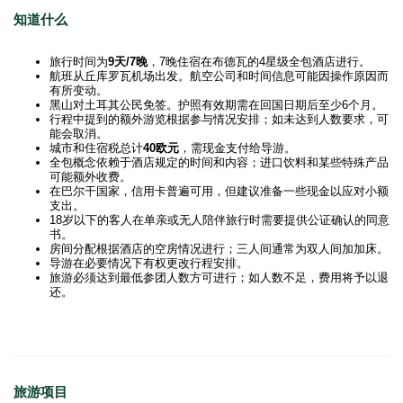
知道什么
旅行时间为
9天/7晚
，7晚住宿在布德瓦的4星级全包酒店进行。
航班从丘库罗瓦机场出发。航空公司和时间信息可能因操作原因而
有所变动。
黑山对土耳其公民免签。护照有效期需在回国日期后至少6个月。
行程中提到的额外游览根据参与情况安排；如未达到人数要求，可
能会取消。
城市和住宿税总计
40欧元
，需现金支付给导游。
全包概念依赖于酒店规定的时间和内容；进口饮料和某些特殊产品
可能额外收费。
在巴尔干国家，信用卡普遍可用，但建议准备一些现金以应对小额
支出。
18岁以下的客人在单亲或无人陪伴旅行时需要提供公证确认的同意
书。
房间分配根据酒店的空房情况进行；三人间通常为双人间加加床。
导游在必要情况下有权更改行程安排。
旅游必须达到最低参团人数方可进行；如人数不足，费用将予以退
还。
旅游项目