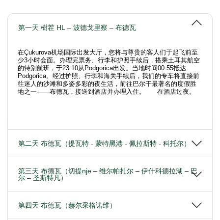
第一天 樹茬 HL – 波德戈里察 – 布德瓦
在Çukurova机场国际出发大厅，您将与尊贵的客人们于起飞前至
少3小时会面。办理完票务、行李和护照手续后，搭乘土耳其航空
的特别航班，于23:10从Podgorica出发。当地时间00:55抵达
Podgorica。经过护照、行李和海关手续后，我们的专车将直接前
往迷人的沙滩和多姿多彩的夜生活，前往巴尔干最著名的度假胜
地之一——布德瓦，接送到酒店并办理入住。 在酒店过夜。
第二天 布德瓦（提瓦特 - 蒙特黑港 - 佩拉斯特 - 科托尔）
第三天 布德瓦（切提nje – 维尔帕扎尔 – 伊什科德拉湖 – 巴
尔 – 圣斯特凡）
第四天 布德瓦（赫尔采格诺维）