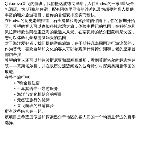
Çukurova直飞的航班，我们抵达波德戈里察，入住Budva的一家4星级全
包酒店。为期7晚的住宿，配有阿德里亚海的沙滩以及为想要的客人提供
丰富的额外旅游项目，使你的暑假安排充实而愉快。
在Budva的历史老城街道、石头建筑和海滨步道的伴随下，你的假期开始
了。希望的客人可以参加科托尔湾之旅，体验中世纪的氛围；在科托尔和
佩拉斯特欣赏阿德里亚海的最迷人风景。在蒂瓦特的波尔图蒙特尼戈区，
您可以体验到豪华游艇码头的氛围。
对于海洋爱好者，我们提供游船旅游，在圣斯特凡岛周围进行游泳暂停，
作为替代，喜欢自然和文化的客人可以参观伊什科德尔湖和古老的皇家首
都切蒂涅。
希望的客人还可以前往波斯尼亚和黑塞哥维那，看到莫斯塔尔的标志性建
筑——莫斯塔尔桥，并在以历史遗迹闻名的波奇特尔村探索奥斯曼帝国的
痕迹。
在整个旅行中:
7晚全包住宿
土耳其语专业导游服务
海洋与文化相结合的项目
无签证旅行的优势
直飞航班的舒适体验
所有这些结合在一起。
该项目是希望度假游和探索巴尔干地区的客人们的一个均衡且舒适的夏季
选择。