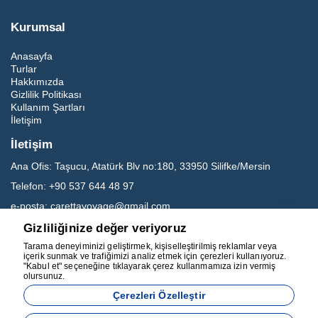
Kurumsal
Anasayfa
Turlar
Hakkımızda
Gizlilik Politikası
Kullanım Şartları
İletişim
İletişim
Ana Ofis:
Taşucu, Atatürk Blv no:180, 33950 Silifke/Mersin
Telefon:
+90 537 644 48 97
e-posta:
carettavoyage@gmail.com
Gizliliğinize değer veriyoruz
Sosyal Medya
Tarama deneyiminizi geliştirmek, kişiselleştirilmiş reklamlar veya
içerik sunmak ve trafiğimizi analiz etmek için çerezleri kullanıyoruz.
"Kabul et" seçeneğine tıklayarak çerez kullanmamıza izin vermiş
olursunuz.
Çerezleri Özelleştir