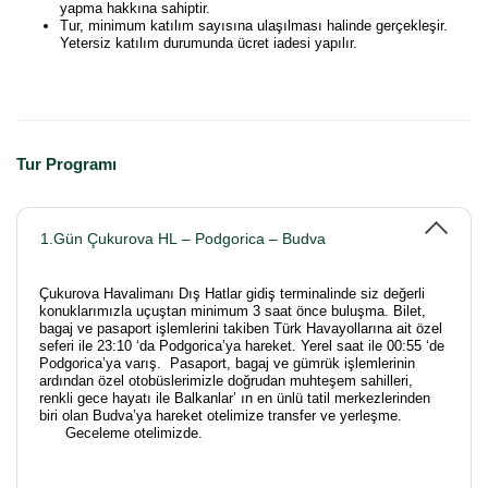
yapma hakkına sahiptir.
Tur, minimum katılım sayısına ulaşılması halinde gerçekleşir.
Yetersiz katılım durumunda ücret iadesi yapılır.
Tur Programı
1.Gün Çukurova HL – Podgorica – Budva
Çukurova Havalimanı Dış Hatlar gidiş terminalinde siz değerli
konuklarımızla uçuştan minimum 3 saat önce buluşma. Bilet,
bagaj ve pasaport işlemlerini takiben Türk Havayollarına ait özel
seferi ile 23:10 ‘da Podgorica’ya hareket. Yerel saat ile 00:55 ‘de
Podgorica’ya varış. Pasaport, bagaj ve gümrük işlemlerinin
ardından özel otobüslerimizle doğrudan muhteşem sahilleri,
renkli gece hayatı ile Balkanlar’ ın en ünlü tatil merkezlerinden
biri olan Budva’ya hareket otelimize transfer ve yerleşme.
Geceleme otelimizde.