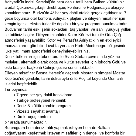
Adriyatik’in incisi Karadağ’da hem deniz tatili hem Balkan kültürü bir 
arada! Çukurova çıkışlı direkt uçuş konforu ile Podgorica’ya ulaşıyor, 
konaklamamızı Budva’da 4* her şey dahil otelde gerçekleştiriyoruz. 7 
gece boyunca otel konforu, Adriyatik plajları ve dileyen misafirler için 
zengin içerikli ekstra turlar ile dopdolu bir yaz programı sunulmaktadır.
Budva’nın tarihi eski şehir sokakları, taş yapıları ve sahil yürüyüş yolları 
ile tatiliniz başlar. Dileyen misafirler Kotor Körfezi turu ile Orta Çağ 
atmosferini yaşayabilir; Kotor ve Perast’ta Adriyatik’in en etkileyici 
manzaralarını görebilir. Tivat’ta yer alan Porto Montenegro bölgesinde 
lüks yat limanı atmosferini deneyimleyebilirsiniz.
Deniz tutkunları için tekne turu ile Sveti Stefan çevresinde yüzme 
molaları, alternatif olarak doğa ve kültür severler için İşkodra Gölü ve 
eski kraliyet başkenti Cetinje gezisi sunulmaktadır.
Dileyen misafirler Bosna Hersek’e geçerek Mostar’ın simgesi Mostar 
Köprüsü’nü görebilir, tarihi dokusuyla ünlü Poçitel köyünde Osmanlı 
izlerini keşfedebilir.
Tur boyunca:
7 gece her şey dahil konaklama
Türkçe profesyonel rehberlik
Deniz & kültür kombin program
Vizesiz seyahat avantajı
Direkt uçuş konforu
bir arada sunulmaktadır.
Bu program hem deniz tatili yapmak isteyen hem de Balkan 
coğrafyasını keşfetmek isteyen misafirler için dengeli ve konforlu bir 