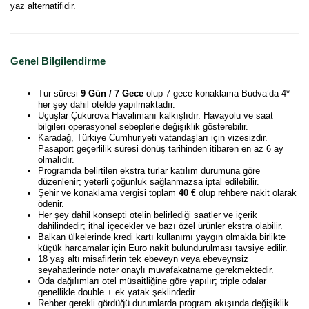
yaz alternatifidir.
Genel Bilgilendirme
Tur süresi
9 Gün / 7 Gece
olup 7 gece konaklama Budva’da 4*
her şey dahil otelde yapılmaktadır.
Uçuşlar Çukurova Havalimanı kalkışlıdır. Havayolu ve saat
bilgileri operasyonel sebeplerle değişiklik gösterebilir.
Karadağ, Türkiye Cumhuriyeti vatandaşları için vizesizdir.
Pasaport geçerlilik süresi dönüş tarihinden itibaren en az 6 ay
olmalıdır.
Programda belirtilen ekstra turlar katılım durumuna göre
düzenlenir; yeterli çoğunluk sağlanmazsa iptal edilebilir.
Şehir ve konaklama vergisi toplam
40 €
olup rehbere nakit olarak
ödenir.
Her şey dahil konsepti otelin belirlediği saatler ve içerik
dahilindedir; ithal içecekler ve bazı özel ürünler ekstra olabilir.
Balkan ülkelerinde kredi kartı kullanımı yaygın olmakla birlikte
küçük harcamalar için Euro nakit bulundurulması tavsiye edilir.
18 yaş altı misafirlerin tek ebeveyn veya ebeveynsiz
seyahatlerinde noter onaylı muvafakatname gerekmektedir.
Oda dağılımları otel müsaitliğine göre yapılır; triple odalar
genellikle double + ek yatak şeklindedir.
Rehber gerekli gördüğü durumlarda program akışında değişiklik