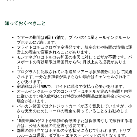
知っておくべきこと
ツアーの期間は
9日 / 7泊
で、ブドバの4つ星オールインクルーシ
ブホテルに7泊します。
フライトはチュクロヴァ空港発です。航空会社や時間の情報は運
営上の理由で変更されることがあります。
モンテネグロはトルコ共和国の市民に対してビザが不要です。パ
スポートの有効期限は帰国日から6ヶ月以上ある必要がありま
す。
プログラムに記載されている追加ツアーは参加者数に応じて実施
されます; 十分な参加者が集まらない場合はキャンセルされるこ
とがあります。
宿泊税は合計
40€
で、ガイドに現金で支払う必要があります。
オールインクルーシブのコンセプトはホテルが定めた時間と内容
に従います; 輸入飲料および特定の特別商品は追加料金がかかる
場合があります。
バルカン諸国ではクレジットカードが広く普及していますが、小
さな支出のためにユーロの現金を持っていることをお勧めしま
す。
18歳未満のゲストが単独の保護者または保護者なしで旅行する場
合は、公証人認証の同意書が必要です。
部屋の割り当てはホテルの空き状況に応じて行われます; トリプ
ルルームは通常、ダブル + エキストラベッドの形となります。