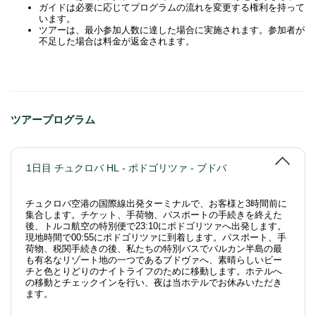
ガイドは必要に応じてプログラムの流れを変更する権利を持って
います。
ツアーは、最小参加人数に達した場合に実施されます。参加者が
不足した場合は料金が返金されます。
ツアープログラム
1日目 チュクロバ HL - ポドゴリツァ - ブドバ
チュクロバ空港の国際線出発ターミナルで、お客様と3時間前に
集合します。チケット、手荷物、パスポートの手続きを終えた
後、トルコ航空の特別便で23:10にポドゴリツァへ出発します。
現地時間で00:55にポドゴリツァに到着します。パスポート、手
荷物、税関手続きの後、私たちの特別バスでバルカン半島の最
も有名なリゾート地の一つであるブドヴァへ、素晴らしいビー
チと色とりどりのナイトライフのために移動します。ホテルへ
の移動とチェックインを行い、夜は当ホテルでお休みいただき
ます。