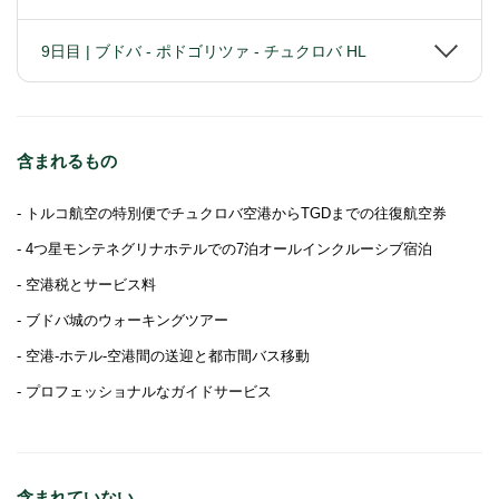
9日目 | ブドバ - ポドゴリツァ - チュクロバ HL
含まれるもの
- トルコ航空の特別便でチュクロバ空港からTGDまでの往復航空券
- 4つ星モンテネグリナホテルでの7泊オールインクルーシブ宿泊
- 空港税とサービス料
- ブドバ城のウォーキングツアー
- 空港-ホテル-空港間の送迎と都市間バス移動
- プロフェッショナルなガイドサービス
含まれていない