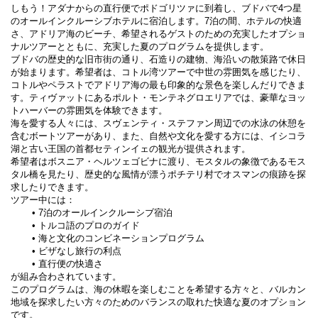
しもう！アダナからの直行便でポドゴリツァに到着し、ブドバで4つ星
のオールインクルーシブホテルに宿泊します。7泊の間、ホテルの快適
さ、アドリア海のビーチ、希望されるゲストのための充実したオプショ
ナルツアーとともに、充実した夏のプログラムを提供します。
ブドバの歴史的な旧市街の通り、石造りの建物、海沿いの散策路で休日
が始まります。希望者は、コトル湾ツアーで中世の雰囲気を感じたり、
コトルやペラストでアドリア海の最も印象的な景色を楽しんだりできま
す。ティヴァットにあるポルト・モンテネグロエリアでは、豪華なヨッ
トハーバーの雰囲気を体験できます。
海を愛する人々には、スヴェンティ・ステファン周辺での水泳の休憩を
含むボートツアーがあり、また、自然や文化を愛する方には、イシコラ
湖と古い王国の首都セティンイェの観光が提供されます。
希望者はボスニア・ヘルツェゴビナに渡り、モスタルの象徴であるモス
タル橋を見たり、歴史的な風情が漂うポチテリ村でオスマンの痕跡を探
求したりできます。
ツアー中には：
7泊のオールインクルーシブ宿泊
トルコ語のプロのガイド
海と文化のコンビネーションプログラム
ビザなし旅行の利点
直行便の快適さ
が組み合わされています。
このプログラムは、海の休暇を楽しむことを希望する方々と、バルカン
地域を探求したい方々のためのバランスの取れた快適な夏のオプション
です。