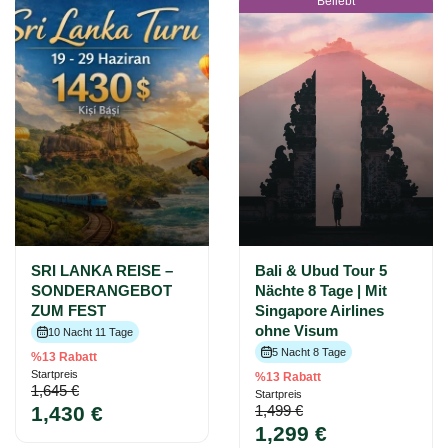
Beliebt
SRI LANKA REISE –
Bali & Ubud Tour 5
SONDERANGEBOT
Nächte 8 Tage | Mit
ZUM FEST
Singapore Airlines
ohne Visum
10 Nacht 11 Tage
5 Nacht 8 Tage
%13 Rabatt
Startpreis
%13 Rabatt
1,645 €
Startpreis
1,430 €
1,499 €
1,299 €