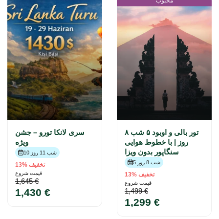
محبوب
تور بالی و اوبود ۵ شب ۸
سری لانکا تورو – جشن
روز | با خطوط هوایی
ویژه
سنگاپور بدون ویزا
10 شب 11 روز
5 شب 8 روز
تخفیف %13
قیمت شروع
تخفیف %13
1,645 €
قیمت شروع
1,430 €
1,499 €
1,299 €