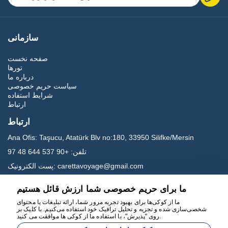
سازمانی
صفحه نخست
تورها
درباره ما
سیاست حریم خصوصی
شرایط استفاده
ارتباط
ارتباط
Ana Ofis:
Taşucu, Atatürk Blv no:180, 33950 Silifke/Mersin
تلفن:
+90 537 644 48 97
carettavoyage@gmail.com
پست الکترونیک:
ما برای حریم خصوصی شما ارزش قائل هستیم
رسانه های اجتماعی
ما از کوکی‌ها برای بهبود تجربه مرور شما، ارائه تبلیغات یا محتوای
شخصی‌سازی شده و تجزیه و تحلیل ترافیک خود استفاده می‌کنیم. با کلیک بر
روی "پذیرش"، با استفاده ما از کوکی ها موافقت می کنید.