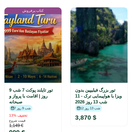
کتاب پرفروش
تور بزرگ فیلیپین بدون
تور تایلند پوکت 7 شب 9
ویزا با هواپیمایی ترک - 11
روز | اقامت با پرواز و
شب 13 روز 2026
صبحانه
12 شب 13 روز
7 شب 9 روز
تخفیف %13
3,870 $
قیمت شروع
1,149 €