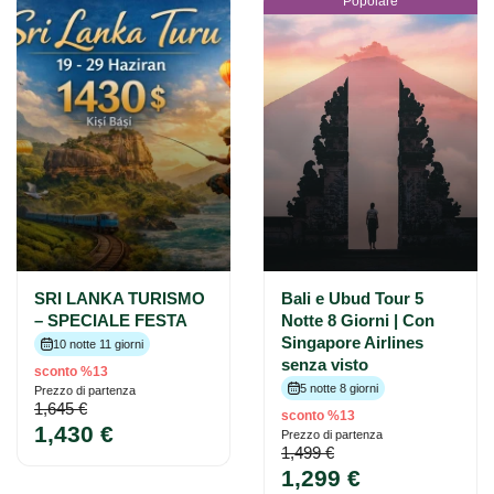
Popolare
SRI LANKA TURISMO
Bali e Ubud Tour 5
– SPECIALE FESTA
Notte 8 Giorni | Con
Singapore Airlines
10 notte 11 giorni
senza visto
sconto %13
5 notte 8 giorni
Prezzo di partenza
1,645 €
sconto %13
1,430 €
Prezzo di partenza
1,499 €
1,299 €