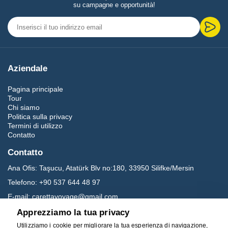
su campagne e opportunità!
Aziendale
Pagina principale
Tour
Chi siamo
Politica sulla privacy
Termini di utilizzo
Contatto
Contatto
Ana Ofis:
Taşucu, Atatürk Blv no:180, 33950 Silifke/Mersin
Telefono:
+90 537 644 48 97
E-mail:
carettavoyage@gmail.com
Apprezziamo la tua privacy
Social media
Utilizziamo i cookie per migliorare la tua esperienza di navigazione,