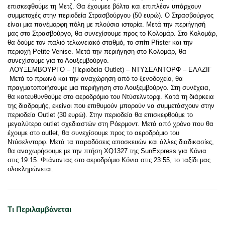
επισκεφθούμε τη Μετζ. Θα έχουμεε βόλτα και επιπλέον υπάρχουν 
συμμετοχές στην περιοδεία Στρασβούργου (50 ευρώ). Ο Στρασβούργος 
είναι μια πανέμορφη πόλη με πλούσια ιστορία. Μετά την περιήγησή 
μας στο Στρασβούργο, θα συνεχίσουμε προς το Κολομάρ. Στο Κολομάρ, 
θα δούμε τον παλιό τελωνειακό σταθμό, το σπίτι Pfister και την 
περιοχή Petite Venise. Μετά την περιήγηση στο Κολομάρ, θα 
συνεχίσουμε για το Λουξεμβούργο. 
 ΛΟΥΞΕΜΒΟΥΡΓΟ – (Περιοδεία Outlet) – ΝΤΥΣΕΛΝΤΟΡΦ – ΕΛΑΖΙΓ 
 Μετά το πρωινό και την αναχώρηση από το ξενοδοχείο, θα 
πραγματοποιήσουμε μια περιήγηση στο Λουξεμβούργο. Στη συνέχεια, 
θα κατευθυνθούμε στο αεροδρόμιο του Ντύσελντορφ. Κατά τη διάρκεια 
της διαδρομής, εκείνοι που επιθυμούν μπορούν να συμμετάσχουν στην 
περιοδεία Outlet (30 ευρώ). Στην περιοδεία θα επισκεφθούμε το 
μεγαλύτερο outlet σχεδιαστών στη Ρόερμοντ. Μετά από χρόνο που θα 
έχουμε στο outlet, θα συνεχίσουμε προς το αεροδρόμιο του 
Ντύσελντορφ. Μετά τα παραδόσεις αποσκευών και άλλες διαδικασίες, 
θα αναχωρήσουμε με την πτήση XQ1327 της SunExpress για Κόνια 
στις 19:15. Φτάνοντας στο αεροδρόμιο Κόνια στις 23:55, το ταξίδι μας 
ολοκληρώνεται.
Τι Περιλαμβάνεται