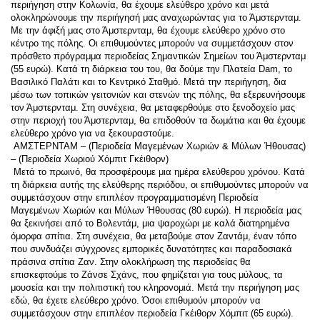
περιήγηση στην Κολωνία, θα έχουμε ελεύθερο χρόνο και μετά 
ολοκληρώνουμε την περιήγησή μας αναχωρώντας για το Άμστερνταμ. 
Με την άφιξή μας στο Άμστερνταμ, θα έχουμε ελεύθερο χρόνο στο 
κέντρο της πόλης. Οι επιθυμούντες μπορούν να συμμετάσχουν στον 
πρόσθετο πρόγραμμα περιοδείας Σημαντικών Σημείων του Άμστερνταμ 
(55 ευρώ). Κατά τη διάρκεια του του, θα δούμε την Πλατεία Dam, το 
Βασιλικό Παλάτι και το Κεντρικό Σταθμό. Μετά την περιήγηση, δια 
μέσω των τοπικών γειτονιών και στενών της πόλης, θα εξερευνήσουμε 
τον Άμστερνταμ. Στη συνέχεια, θα μεταφερθούμε στο ξενοδοχείο μας 
στην περιοχή του Άμστερνταμ, θα επιδοθούν τα δωμάτια και θα έχουμε 
ελεύθερο χρόνο για να ξεκουραστούμε. 
 ΑΜΣΤΕΡΝΤΑΜ – (Περιοδεία Μαγεμένων Χωριών & Μύλων Ήθουσας) 
– (Περιοδεία Χωριού Χόμπιτ Γκέιθορν) 
 Μετά το πρωινό, θα προσφέρουμε μια ημέρα ελεύθερου χρόνου. Κατά 
τη διάρκεια αυτής της ελεύθερης περιόδου, οι επιθυμούντες μπορούν να 
συμμετάσχουν στην επιπλέον προγραμματισμένη Περιοδεία 
Μαγεμένων Χωριών και Μύλων Ήθουσας (80 ευρώ). Η περιοδεία μας 
θα ξεκινήσει από το Βολεντάμ, μια ψαροχώρι με καλά διατηρημένα 
όμορφα σπίτια. Στη συνέχεια, θα μεταβούμε στον Ζαντάμ, έναν τόπο 
που συνδυάζει σύγχρονες εμπορικές δυνατότητες και παραδοσιακά 
πράσινα σπίτια Ζαν. Στην ολοκλήρωση της περιοδείας θα 
επισκεφτούμε το Ζάνσε Σχάνς, που φημίζεται για τους μύλους, τα 
μουσεία και την πολιτιστική του κληρονομιά. Μετά την περιήγηση μας 
εδώ, θα έχετε ελεύθερο χρόνο. Όσοι επιθυμούν μπορούν να 
συμμετάσχουν στην επιπλέον περιοδεία Γκέιθορν Χόμπιτ (65 ευρώ). 