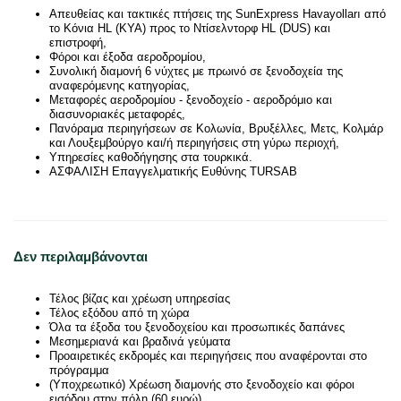
Απευθείας και τακτικές πτήσεις της SunExpress Havayolları από
το Κόνια HL (KYA) προς το Ντίσελντορφ HL (DUS) και
επιστροφή,
Φόροι και έξοδα αεροδρομίου,
Συνολική διαμονή 6 νύχτες με πρωινό σε ξενοδοχεία της
αναφερόμενης κατηγορίας,
Μεταφορές αεροδρομίου - ξενοδοχείο - αεροδρόμιο και
διασυνοριακές μεταφορές,
Πανόραμα περιηγήσεων σε Κολωνία, Βρυξέλλες, Μετς, Κολμάρ
και Λουξεμβούργο και/ή περιηγήσεις στη γύρω περιοχή,
Υπηρεσίες καθοδήγησης στα τουρκικά.
ΑΣΦΑΛΙΣΗ Επαγγελματικής Ευθύνης TURSAB
Δεν περιλαμβάνονται
Τέλος βίζας και χρέωση υπηρεσίας
Τέλος εξόδου από τη χώρα
Όλα τα έξοδα του ξενοδοχείου και προσωπικές δαπάνες
Μεσημεριανά και βραδινά γεύματα
Προαιρετικές εκδρομές και περιηγήσεις που αναφέρονται στο
πρόγραμμα
(Υποχρεωτικό) Χρέωση διαμονής στο ξενοδοχείο και φόροι
εισόδου στην πόλη (60 ευρώ)