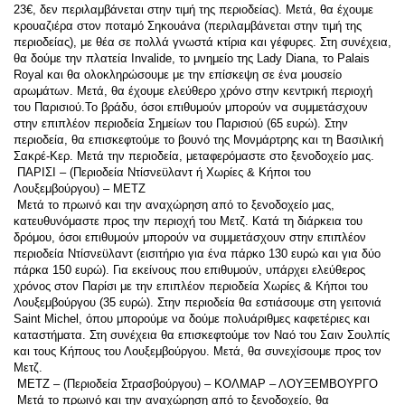
23€, δεν περιλαμβάνεται στην τιμή της περιοδείας). Μετά, θα έχουμε 
κρουαζιέρα στον ποταμό Σηκουάνα (περιλαμβάνεται στην τιμή της 
περιοδείας), με θέα σε πολλά γνωστά κτίρια και γέφυρες. Στη συνέχεια, 
θα δούμε την πλατεία Invalide, το μνημείο της Lady Diana, το Palais 
Royal και θα ολοκληρώσουμε με την επίσκεψη σε ένα μουσείο 
αρωμάτων. Μετά, θα έχουμε ελεύθερο χρόνο στην κεντρική περιοχή 
του Παρισιού.Το βράδυ, όσοι επιθυμούν μπορούν να συμμετάσχουν 
στην επιπλέον περιοδεία Σημείων του Παρισιού (65 ευρώ). Στην 
περιοδεία, θα επισκεφτούμε το βουνό της Μονμάρτρης και τη Βασιλική 
Σακρέ-Κερ. Μετά την περιοδεία, μεταφερόμαστε στο ξενοδοχείο μας. 
 ΠΑΡΙΣΙ – (Περιοδεία Ντίσνεϋλαντ ή Χωρίες & Κήποι του 
Λουξεμβούργου) – ΜΕΤΖ 
 Μετά το πρωινό και την αναχώρηση από το ξενοδοχείο μας, 
κατευθυνόμαστε προς την περιοχή του Μετζ. Κατά τη διάρκεια του 
δρόμου, όσοι επιθυμούν μπορούν να συμμετάσχουν στην επιπλέον 
περιοδεία Ντίσνεϋλαντ (εισιτήριο για ένα πάρκο 130 ευρώ και για δύο 
πάρκα 150 ευρώ). Για εκείνους που επιθυμούν, υπάρχει ελεύθερος 
χρόνος στον Παρίσι με την επιπλέον περιοδεία Χωρίες & Κήποι του 
Λουξεμβούργου (35 ευρώ). Στην περιοδεία θα εστιάσουμε στη γειτονιά 
Saint Michel, όπου μπορούμε να δούμε πολυάριθμες καφετέριες και 
καταστήματα. Στη συνέχεια θα επισκεφτούμε τον Ναό του Σαιν Σουλπίς 
και τους Κήπους του Λουξεμβούργου. Μετά, θα συνεχίσουμε προς τον 
Μετζ. 
 ΜΕΤΖ – (Περιοδεία Στρασβούργου) – ΚΟΛΜΑΡ – ΛΟΥΞΕΜΒΟΥΡΓΟ 
 Μετά το πρωινό και την αναχώρηση από το ξενοδοχείο, θα 