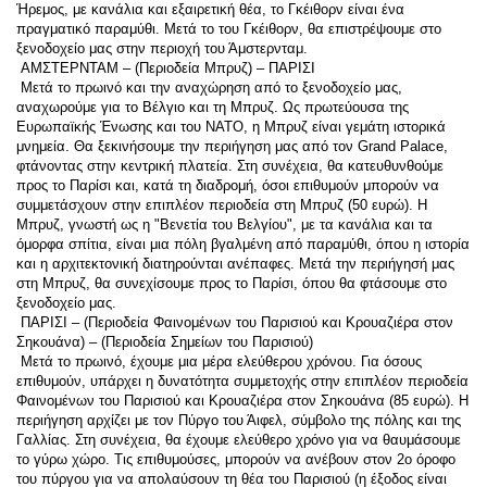
Ήρεμος, με κανάλια και εξαιρετική θέα, το Γκέιθορν είναι ένα 
πραγματικό παραμύθι. Μετά το του Γκέιθορν, θα επιστρέψουμε στο 
ξενοδοχείο μας στην περιοχή του Άμστερνταμ. 
 ΑΜΣΤΕΡΝΤΑΜ – (Περιοδεία Μπρυζ) – ΠΑΡΙΣΙ 
 Μετά το πρωινό και την αναχώρηση από το ξενοδοχείο μας, 
αναχωρούμε για το Βέλγιο και τη Μπρυζ. Ως πρωτεύουσα της 
Ευρωπαϊκής Ένωσης και του ΝΑΤΟ, η Μπρυζ είναι γεμάτη ιστορικά 
μνημεία. Θα ξεκινήσουμε την περιήγηση μας από τον Grand Palace, 
φτάνοντας στην κεντρική πλατεία. Στη συνέχεια, θα κατευθυνθούμε 
προς το Παρίσι και, κατά τη διαδρομή, όσοι επιθυμούν μπορούν να 
συμμετάσχουν στην επιπλέον περιοδεία στη Μπρυζ (50 ευρώ). Η 
Μπρυζ, γνωστή ως η "Βενετία του Βελγίου", με τα κανάλια και τα 
όμορφα σπίτια, είναι μια πόλη βγαλμένη από παραμύθι, όπου η ιστορία 
και η αρχιτεκτονική διατηρούνται ανέπαφες. Μετά την περιήγησή μας 
στη Μπρυζ, θα συνεχίσουμε προς το Παρίσι, όπου θα φτάσουμε στο 
ξενοδοχείο μας. 
 ΠΑΡΙΣΙ – (Περιοδεία Φαινομένων του Παρισιού και Κρουαζιέρα στον 
Σηκουάνα) – (Περιοδεία Σημείων του Παρισιού) 
 Μετά το πρωινό, έχουμε μια μέρα ελεύθερου χρόνου. Για όσους 
επιθυμούν, υπάρχει η δυνατότητα συμμετοχής στην επιπλέον περιοδεία 
Φαινομένων του Παρισιού και Κρουαζιέρα στον Σηκουάνα (85 ευρώ). Η 
περιήγηση αρχίζει με τον Πύργο του Άιφελ, σύμβολο της πόλης και της 
Γαλλίας. Στη συνέχεια, θα έχουμε ελεύθερο χρόνο για να θαυμάσουμε 
το γύρω χώρο. Τις επιθυμούσες, μπορούν να ανέβουν στον 2ο όροφο 
του πύργου για να απολαύσουν τη θέα του Παρισιού (η έξοδος είναι 