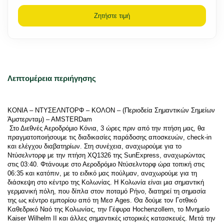
Ζητήστε τιμή
Λεπτομέρεια περιήγησης
ΚΟΝΙΑ – ΝΤΥΣΕΛΝΤΟΡΦ – ΚΟΛΟΝ – (Περιοδεία Σημαντικών Σημείων 
Άμστερνταμ) – ΑΜSTERDam 
 Στο Διεθνές Αεροδρόμιο Κόνια, 3 ώρες πριν από την πτήση μας, θα 
πραγματοποιήσουμε τις διαδικασίες παράδοσης αποσκευών, check-in 
και ελέγχου διαβατηρίων. Στη συνέχεια, αναχωρούμε για το 
Ντύσελντορφ με την πτήση XQ1326 της SunExpress, αναχωρώντας 
στις 03:40. Φτάνουμε στο Αεροδρόμιο Ντύσελντορφ ώρα τοπική στις 
06:35 και κατόπιν, με το ειδικό μας πούλμαν, αναχωρούμε για τη 
διάσκεψη στο κέντρο της Κολωνίας. Η Κολωνία είναι μια σημαντική 
γερμανική πόλη, που δίπλα στον ποταμό Ρήνο, διατηρεί τη σημασία 
της ως κέντρο εμπορίου από τη Μεσ Ages. Θα δούμε τον Γοτθικό 
Καθεδρικό Ναό της Κολωνίας, την Γέφυρα Hochenzollern, το Μνημείο 
Kaiser Wilhelm II και άλλες σημαντικές ιστορικές κατασκευές. Μετά την 