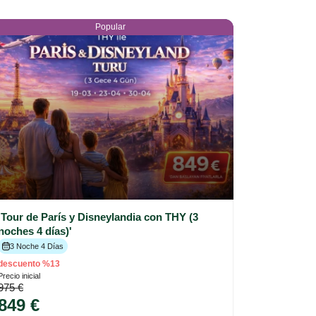
Popular
'Tour de París y Disneylandia con THY (3
noches 4 días)'
3 Noche 4 Días
descuento %13
Precio inicial
975 €
849 €