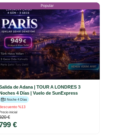
Popular
Salida de Adana | TOUR A LONDRES 3
Noches 4 Días | Vuelo de SunExpress
3 Noche 4 Días
descuento %13
Precio inicial
920 €
799 €