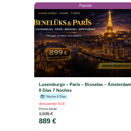
Popular
Luxemburgo – París – Bruselas – Ámsterda
8 Días 7 Noches
7 Noche 8 Días
descuento %14
Precio inicial
1,035 €
889 €