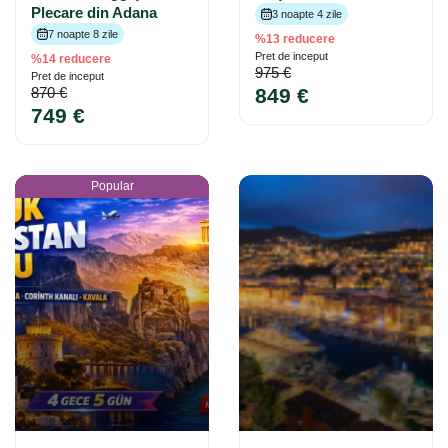
Plecare din Adana
3 noapte 4 zile
7 noapte 8 zile
%13 reducere
Pret de inceput
%14 reducere
975 €
Pret de inceput
870 €
849 €
749 €
Popular