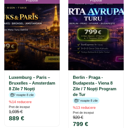
Popular
Popular
Luxemburg – Paris –
Berlin - Praga -
Bruxelles – Amsterdam
Budapesta - Viena 8
8 Zile 7 Nopți
Zile / 7 Nopți Program
de Tur
7 noapte 8 zile
7 noapte 8 zile
%14 reducere
Pret de inceput
%13 reducere
1,035 €
Pret de inceput
889 €
920 €
799 €