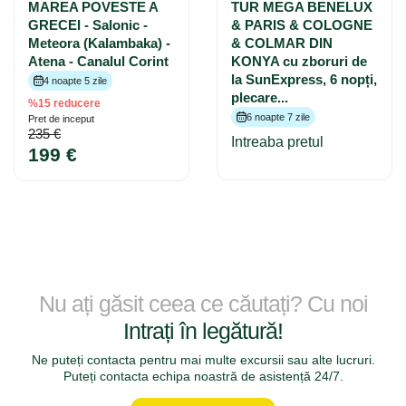
MAREA POVESTE A
TUR MEGA BENELUX
GRECEI - Salonic -
& PARIS & COLOGNE
Meteora (Kalambaka) -
& COLMAR DIN
Atena - Canalul Corint
KONYA cu zboruri de
la SunExpress, 6 nopți,
4 noapte 5 zile
plecare...
%15 reducere
6 noapte 7 zile
Pret de inceput
235 €
Intreaba pretul
199 €
Nu ați găsit ceea ce căutați? Cu noi
Intrați în legătură!
Ne puteți contacta pentru mai multe excursii sau alte lucruri.
Puteți contacta echipa noastră de asistență 24/7.