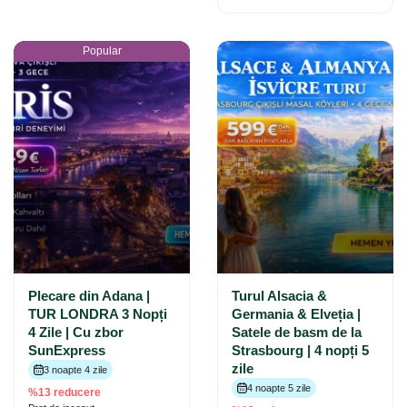
Popular
Plecare din Adana |
Turul Alsacia &
TUR LONDRA 3 Nopți
Germania & Elveția |
4 Zile | Cu zbor
Satele de basm de la
SunExpress
Strasbourg | 4 nopți 5
zile
3 noapte 4 zile
4 noapte 5 zile
%13 reducere