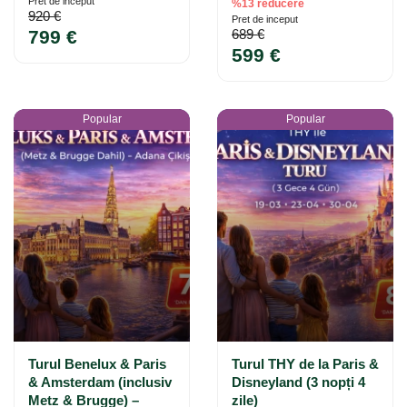
Pret de inceput
%13 reducere
920 €
Pret de inceput
799 €
689 €
599 €
Popular
Popular
Turul Benelux & Paris
Turul THY de la Paris &
& Amsterdam (inclusiv
Disneyland (3 nopți 4
Metz & Brugge) –
zile)