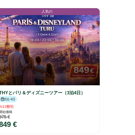
人気の
THYとパリ＆ディズニーツアー（3泊4日）
3泊 4日
%13割引
開始価格
975 €
849 €