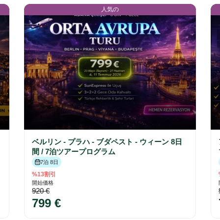
人気の
ベルリン - プラハ - ブダペスト - ウィーン 8日
間 / 7泊ツアープログラム
7泊 8日
%13割引
開始価格
920 €
799 €