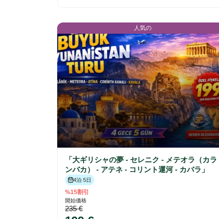
人気の
「大ギリシャの夢 - セレニク - メテオラ（カラ
ンバカ） - アテネ - コリント運河 - カバラ」
4泊 5日
%15割引
開始価格
235 €