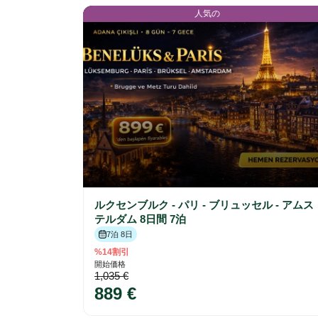
人気の
ルクセンブルク - パリ - ブリュッセル - アムス
テルダム 8日間 7泊
7泊 8日
%14割引
開始価格
1,035 €
889 €