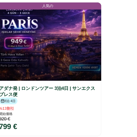
人気の
アダナ発 | ロンドンツアー 3泊4日 | サンエクス
プレス便
3泊 4日
%13割引
開始価格
920 €
799 €