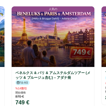
人気の
ベネルクス & パリ & アムステルダムツアー (メ
ッツ & ブルージュ含む) – アダナ発
7泊 8日
%14割引
開始価格
870 €
749 €