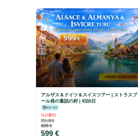
アルザス＆ドイツ＆スイスツアー | ストラスブ
ール発の童話の村 | 4泊5日
4泊 5日
%13割引
開始価格
689 €
599 €