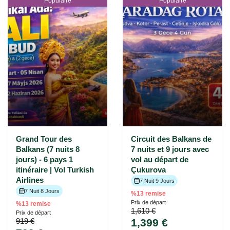
Populaire
Populaire
Grand Tour des
Circuit des Balkans de
Balkans (7 nuits 8
7 nuits et 9 jours avec
jours) - 6 pays 1
vol au départ de
itinéraire | Vol Turkish
Çukurova
Airlines
7 Nuit 9 Jours
7 Nuit 8 Jours
%13 remise
Prix ​​de départ
%13 remise
1,610 €
Prix ​​de départ
919 €
1,399 €