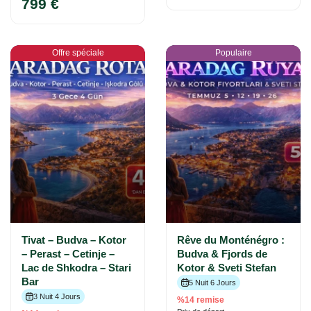
799 €
Offre spéciale
Populaire
Tivat – Budva – Kotor
Rêve du Monténégro :
– Perast – Cetinje –
Budva & Fjords de
Lac de Shkodra – Stari
Kotor & Sveti Stefan
Bar
5 Nuit 6 Jours
3 Nuit 4 Jours
%14 remise