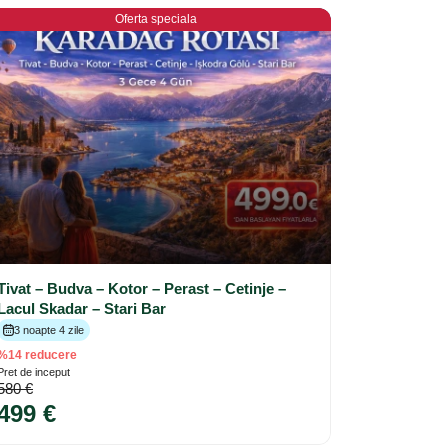
Oferta speciala
Tivat – Budva – Kotor – Perast – Cetinje –
Lacul Skadar – Stari Bar
3 noapte 4 zile
%14 reducere
Pret de inceput
580 €
499 €