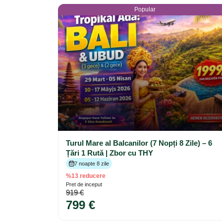
Popular
Turul Mare al Balcanilor (7 Nopți 8 Zile) – 6
Țări 1 Rută | Zbor cu THY
7 noapte 8 zile
%13 reducere
Pret de inceput
919 €
799 €