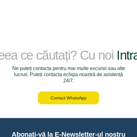
ceea ce căutați? Cu noi
Intr
Ne puteți contacta pentru mai multe excursii sau alte
lucruri. Puteți contacta echipa noastră de asistență
24/7.
Contact WhatsApp
Abonați-vă la E-Newsletter-ul nostru