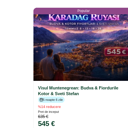
Popular
Visul Muntenegrean: Budva & Fiordurile
Kotor & Sveti Stefan
5 noapte 6 zile
%14 reducere
Pret de inceput
635 €
545 €