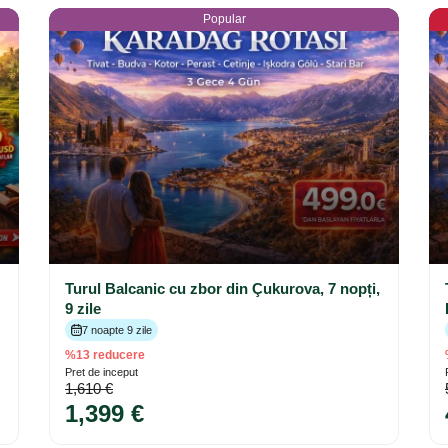
Popular
Turul Balcanic cu zbor din Çukurova, 7 nopți,
9 zile
7 noapte 9 zile
%13 reducere
Pret de inceput
1,610 €
1,399 €