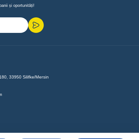
nii și oportunități!
180, 33950 Silifke/Mersin
m