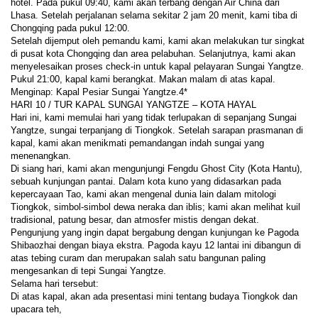
hotel. Pada pukul 09:40, kami akan terbang dengan Air China dari 
Lhasa. Setelah perjalanan selama sekitar 2 jam 20 menit, kami tiba di 
Chongqing pada pukul 12:00.
Setelah dijemput oleh pemandu kami, kami akan melakukan tur singkat 
di pusat kota Chongqing dan area pelabuhan. Selanjutnya, kami akan 
menyelesaikan proses check-in untuk kapal pelayaran Sungai Yangtze.
Pukul 21:00, kapal kami berangkat. Makan malam di atas kapal.
Menginap: Kapal Pesiar Sungai Yangtze.4*
HARI 10 / TUR KAPAL SUNGAI YANGTZE – KOTA HAYAL
Hari ini, kami memulai hari yang tidak terlupakan di sepanjang Sungai 
Yangtze, sungai terpanjang di Tiongkok. Setelah sarapan prasmanan di 
kapal, kami akan menikmati pemandangan indah sungai yang 
menenangkan.
Di siang hari, kami akan mengunjungi Fengdu Ghost City (Kota Hantu), 
sebuah kunjungan pantai. Dalam kota kuno yang didasarkan pada 
kepercayaan Tao, kami akan mengenal dunia lain dalam mitologi 
Tiongkok, simbol-simbol dewa neraka dan iblis; kami akan melihat kuil 
tradisional, patung besar, dan atmosfer mistis dengan dekat.
Pengunjung yang ingin dapat bergabung dengan kunjungan ke Pagoda 
Shibaozhai dengan biaya ekstra. Pagoda kayu 12 lantai ini dibangun di 
atas tebing curam dan merupakan salah satu bangunan paling 
mengesankan di tepi Sungai Yangtze.
Selama hari tersebut:
Di atas kapal, akan ada presentasi mini tentang budaya Tiongkok dan 
upacara teh,