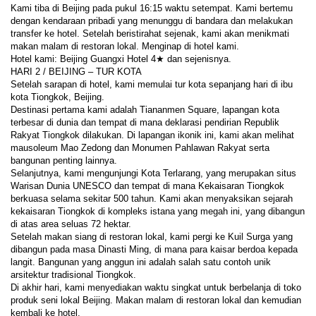
Kami tiba di Beijing pada pukul 16:15 waktu setempat. Kami bertemu 
dengan kendaraan pribadi yang menunggu di bandara dan melakukan 
transfer ke hotel. Setelah beristirahat sejenak, kami akan menikmati 
makan malam di restoran lokal. Menginap di hotel kami.
Hotel kami: Beijing Guangxi Hotel 4★ dan sejenisnya.
HARI 2 / BEIJING – TUR KOTA
Setelah sarapan di hotel, kami memulai tur kota sepanjang hari di ibu 
kota Tiongkok, Beijing.
Destinasi pertama kami adalah Tiananmen Square, lapangan kota 
terbesar di dunia dan tempat di mana deklarasi pendirian Republik 
Rakyat Tiongkok dilakukan. Di lapangan ikonik ini, kami akan melihat 
mausoleum Mao Zedong dan Monumen Pahlawan Rakyat serta 
bangunan penting lainnya.
Selanjutnya, kami mengunjungi Kota Terlarang, yang merupakan situs 
Warisan Dunia UNESCO dan tempat di mana Kekaisaran Tiongkok 
berkuasa selama sekitar 500 tahun. Kami akan menyaksikan sejarah 
kekaisaran Tiongkok di kompleks istana yang megah ini, yang dibangun 
di atas area seluas 72 hektar.
Setelah makan siang di restoran lokal, kami pergi ke Kuil Surga yang 
dibangun pada masa Dinasti Ming, di mana para kaisar berdoa kepada 
langit. Bangunan yang anggun ini adalah salah satu contoh unik 
arsitektur tradisional Tiongkok.
Di akhir hari, kami menyediakan waktu singkat untuk berbelanja di toko 
produk seni lokal Beijing. Makan malam di restoran lokal dan kemudian 
kembali ke hotel.