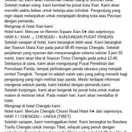
Setelah makan siang, kami kembali ke pusat kota Xian. Kami akan 
memiliki waktu bebas untuk belanja atau istirahat. Pengunjung yang 
ingin dapat melanjutkan untuk menjelajahi dinding kota atau Pecinan 
dengan pemandu.
Menginap di hotel Xian kami.
Hotel kami: Mercure on Renmin Square Xian 4★ dan sejenisnya.
HARI 6 / XIAN → CHENGDU – KUNJUNGAN PUSAT PANDAN
Setelah sarapan di hotel, kami berangkat lebih awal. Kami berangkat 
dari Stasiun Utara Xian pada pukul 08:45 menuju Chengdu. Setelah 
perjalanan yang nyaman dan menyenangkan selama sekitar 3 jam 55 
menit, kami akan tiba di Stasiun Timur Chengdu pada pukul 12:40.
Setibanya di sana, kami akan mengunjungi Pusat Penelitian dan 
Pemuliaan Panda, tempat perlindungan panda raksasa yang menjadi 
simbol Tiongkok. Tempat ini adalah salah satu yang paling menarik bagi 
pengunjung yang ingin melihat bayi panda. Meski terdapat informasi 
mengenai seluruh panda, kami ketahui dengan pemandu kami.
Setelah kunjungan, kami akan bergerak ke pusat kota untuk makan 
malam di restoran lokal. Pada malam hari, kami akan mendaftar di 
hotel.
Menginap di hotel Chengdu kami.
Hotel kami: Mercure Chengdu Chunxi Road Hotel 4★ dan sejenisnya.
HARI 7 / CHENGDU – LHASA (TIBET)
Setelah sarapan, kami meninggalkan hotel. Kami berangkat ke Bandara 
Tianfu Chengdu untuk menuju Tibet, wilayah yang penuh dengan 