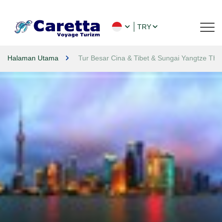
TRY
Halaman Utama
Tur Besar Cina & Tibet & Sungai Yangtze THY