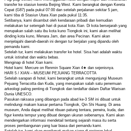
transfer ke stasiun kereta Beijing West. Kami berangkat dengan Kereta 
Cepat (G87) pada pukul 07:00 dan setelah perjalanan sekitar 5 jam, 
kami tiba di Stasiun Utara Xian pada pukul 11:35.
Setibanya, kami disambut oleh kendaraan pribadi dan kemudian 
melakukan tur setengah hari di pusat kota Xian. Di kota bersejarah yang 
merupakan salah satu ibu kota kuno Tiongkok ini, kami akan melihat 
dinding kota kuno, Menara Jam, dan area Pecinan. Kami akan 
menjelajahi daerah-daerah ini dengan tur berjalan yang dipandu oleh 
pemandu kami.
Setelah tur, kami melakukan transfer ke hotel. Sisa hari adalah waktu 
untuk istirahat dan waktu bebas.
Menginap di hotel Xian kami.
Hotel kami: Mercure on Renmin Square Xian 4★ dan sejenisnya.
HARI 5 / XIAN – MUSEUM PEJUANG TERRACOTTA
Setelah sarapan di hotel, kami berangkat untuk mengunjungi Museum 
Pejuang Terracotta dan Kuda, yang merupakan salah satu penemuan 
arkeologi paling penting di Tiongkok dan terdaftar dalam Daftar Warisan 
Dunia UNESCO.
Pasukan raksasa yang dibangun pada abad ke-3 SM ini dibuat untuk 
melindungi makam kaisar pertama Tiongkok, Qin Shi Huang. Di area 
museum, Anda dapat melihat ribuan patung tentara, perwira, kuda, dan 
figur kereta tempur yang dibuat dengan ukuran sebenarnya. Kami akan 
mendengarkan informasi mendetail tentang sejarah masa itu serta 
proses pembangunan yang luar biasa dari pemandu kami.
Setelah tur, kami akan menikmati makan siang di restoran lokal.