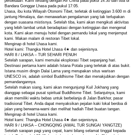
perbedaan. Kami terbang dengan Air China pada pukul 14:30 dan tiba di 
Bandara Gonggar Lhasa pada pukul 17:05.
Lhasa, ibu kota Wilayah Otonomi Tibet, terletak di ketinggian 3.600 m di 
jantung Himalaya, dan menawarkan pengalaman yang tak terlupakan 
dengan suasana mistisnya. Setelah tiba, kami akan mengikuti aktivitas 
yang lebih lambat untuk beradaptasi dengan ketinggian dan mengenal 
kota. Kami akan menuju hotel dengan pemandu lokal yang menjemput 
kami. Makan malam di restoran Tibet lokal.
Menginap di hotel Lhasa kami.
Hotel kami: Thangka Hotel Lhasa 4★ dan sejenisnya.
HARI 8 / LHASA – TUR SEHARI PENUH
Setelah sarapan, kami memulai eksplorasi Tibet sepanjang hari. 
Destinasi pertama kami adalah Istana Potala yang terletak di atas bukit. 
Istana musim dingin Dalai Lama yang merupakan situs warisan 
UNESCO ini, adalah simbol Buddhisme Tibet dan menakjubkan dengan 
pemandangannya.
Setelah makan siang, kami akan mengunjungi Kuil Jokhang yang 
dianggap sebagai pusat spiritual Buddhisme Tibet. Selanjutnya, kami 
akan memiliki waktu bebas untuk berbelanja di Jalan Barkhor, pasar 
tradisional Tibet. Anda dapat menyaksikan pejalan kaki lokal berdoa di 
jalan yang berwarna-warni dan melihat hadiah Tibet buatan tangan.
Menginap di hotel Lhasa kami.
Hotel kami: Thangka Hotel Lhasa 4★ dan sejenisnya.
HARI 9 / LHASA – CHONGQING (AWAL TUR SUNGAI YANGTZE)
Setelah sarapan pagi yang cepat, kami bilang selamat tinggal kepada 