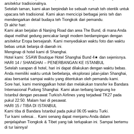
arsitektur tradisionalnya.
Setelah taman, kami akan berpindah ke sebuah rumah teh otentik untuk 
upacara teh tradisional. Kami akan mencicipi berbagai jenis teh dan 
mendengarkan detail budaya teh Tiongkok dari pemandu.
Di akhir hari:
Kami akan berjalan di Nanjing Road dan area The Bund, di mana Anda 
dapat melihat gedung pencakar langit modern berdampingan dengan 
arsitektur Eropa bersejarah. Kami menyediakan waktu foto dan waktu 
bebas untuk belanja di daerah ini.
Menginap di hotel kami di Shanghai.
Hotel kami: SSAW Boutique Hotel Shanghai Bund 4★ dan sejenisnya.
HARI 14 / SHANGHAI – PENERBANGAN KE ISTANBUL
Setelah sarapan di hotel, hari ini dapat dilakukan dengan waktu bebas. 
Anda memiliki waktu untuk berbelanja, eksplorasi jalan-jalan Shanghai, 
atau bersantai sampai waktu yang ditentukan oleh pemandu kami.
Sore hari, kami meninggalkan hotel dan melakukan transfer ke Bandara 
Internasional Pudong Shanghai. Kami akan terbang langsung ke 
Istanbul dengan pesawat Turkish Airlines yang terjadwal TK27 pada 
pukul 22:50. Malam hari di pesawat.
HARI 15 / TIBA DI ISTANBUL
Kami tiba di Bandara Istanbul pada pukul 06:05 waktu Turki.
Tur kami selesai... Kami senang dapat menjamu Anda dalam 
penjelajahan Tiongkok & Tibet yang tak terlupakan ini. Sampai bertemu 
di tur lainnya!