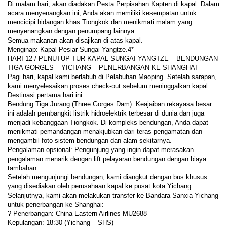
Di malam hari, akan diadakan Pesta Perpisahan Kapten di kapal. Dalam 
acara menyenangkan ini, Anda akan memiliki kesempatan untuk 
mencicipi hidangan khas Tiongkok dan menikmati malam yang 
menyenangkan dengan penumpang lainnya.
Semua makanan akan disajikan di atas kapal.
Menginap: Kapal Pesiar Sungai Yangtze.4*
HARI 12 / PENUTUP TUR KAPAL SUNGAI YANGTZE – BENDUNGAN 
TIGA GORGES – YICHANG – PENERBANGAN KE SHANGHAI
Pagi hari, kapal kami berlabuh di Pelabuhan Maoping. Setelah sarapan, 
kami menyelesaikan proses check-out sebelum meninggalkan kapal.
Destinasi pertama hari ini:
Bendung Tiga Jurang (Three Gorges Dam). Keajaiban rekayasa besar 
ini adalah pembangkit listrik hidroelektrik terbesar di dunia dan juga 
menjadi kebanggaan Tiongkok. Di kompleks bendungan, Anda dapat 
menikmati pemandangan menakjubkan dari teras pengamatan dan 
mengambil foto sistem bendungan dan alam sekitarnya.
Pengalaman opsional: Pengunjung yang ingin dapat merasakan 
pengalaman menarik dengan lift pelayaran bendungan dengan biaya 
tambahan.
Setelah mengunjungi bendungan, kami diangkut dengan bus khusus 
yang disediakan oleh perusahaan kapal ke pusat kota Yichang.
Selanjutnya, kami akan melakukan transfer ke Bandara Sanxia Yichang 
untuk penerbangan ke Shanghai:
? Penerbangan: China Eastern Airlines MU2688
Kepulangan: 18:30 (Yichang – SHS)