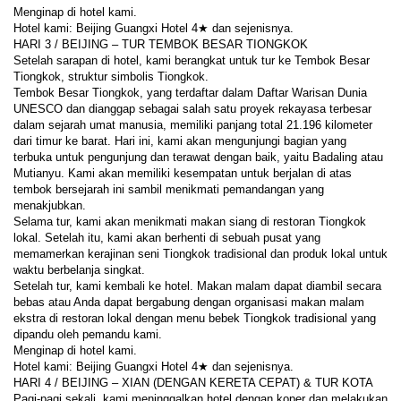
Menginap di hotel kami.
Hotel kami: Beijing Guangxi Hotel 4★ dan sejenisnya.
HARI 3 / BEIJING – TUR TEMBOK BESAR TIONGKOK
Setelah sarapan di hotel, kami berangkat untuk tur ke Tembok Besar 
Tiongkok, struktur simbolis Tiongkok.
Tembok Besar Tiongkok, yang terdaftar dalam Daftar Warisan Dunia 
UNESCO dan dianggap sebagai salah satu proyek rekayasa terbesar 
dalam sejarah umat manusia, memiliki panjang total 21.196 kilometer 
dari timur ke barat. Hari ini, kami akan mengunjungi bagian yang 
terbuka untuk pengunjung dan terawat dengan baik, yaitu Badaling atau 
Mutianyu. Kami akan memiliki kesempatan untuk berjalan di atas 
tembok bersejarah ini sambil menikmati pemandangan yang 
menakjubkan.
Selama tur, kami akan menikmati makan siang di restoran Tiongkok 
lokal. Setelah itu, kami akan berhenti di sebuah pusat yang 
memamerkan kerajinan seni Tiongkok tradisional dan produk lokal untuk 
waktu berbelanja singkat.
Setelah tur, kami kembali ke hotel. Makan malam dapat diambil secara 
bebas atau Anda dapat bergabung dengan organisasi makan malam 
ekstra di restoran lokal dengan menu bebek Tiongkok tradisional yang 
dipandu oleh pemandu kami.
Menginap di hotel kami.
Hotel kami: Beijing Guangxi Hotel 4★ dan sejenisnya.
HARI 4 / BEIJING – XIAN (DENGAN KERETA CEPAT) & TUR KOTA
Pagi-pagi sekali, kami meninggalkan hotel dengan koper dan melakukan 