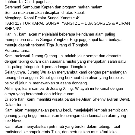
Latihan Tai Chi di pagi hari,
Seremoni Sambutan Kapten dan program makan malam.
Semua makanan akan disajikan di atas kapal.
Menginap: Kapal Pesiar Sungai Yangtze.4*
HARI 11 / TUR KAPAL SUNGAI YANGTZE – DUA GORGES & ALIRAN 
SHENNV
Hari ini, kami akan menjelajahi beberapa keindahan alam paling 
mempesona di atas Sungai Yangtze. Pagi-pagi, kapal kami berlayar 
menuju daerah terkenal Tiga Jurang di Tiongkok.
Pertama-tama:
Kami melewati Jurang Qutang. Ini adalah jalur sempit dan dramatis 
dengan tebing curam dan suasana mistis yang merupakan salah satu 
titik paling fotogenik di pemandangan Tiongkok.
Selanjutnya, Jurang Wu akan menyambut kami dengan pemandangan 
tenang dan anggun. Siluet gunung berkabut dan aliran yang berbelok-
belok di jalur ini menawarkan suasana dongeng.
Akhirnya, kami sampai di Jurang Xiling. Wilayah ini terkenal dengan 
airnya yang berombak dan tebing curam.
Di sore hari, kami memiliki wisata pantai ke Aliran Shennv (Aliran Dewi). 
Dalam tur ini:
Kami akan menggunakan perahu kecil, menjelajahi lembah sempit dan 
gunung yang tinggi, merasakan keheningan dan keindahan alam yang 
luar biasa.
Kami akan menyaksikan peti mati yang terukir dalam tebing, ritual 
tradisional kelompok etnis Tujia, dan pertunjukan musik/tari lokal.