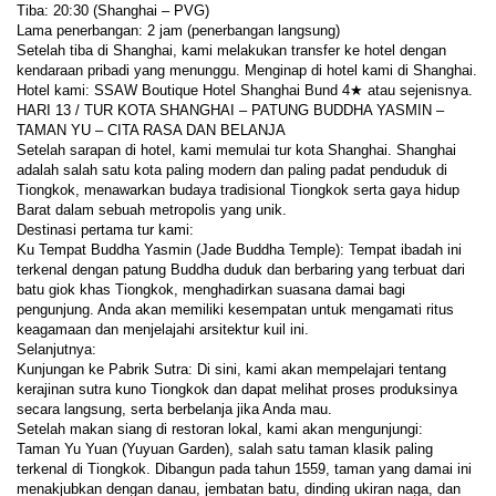
Tiba: 20:30 (Shanghai – PVG)
Lama penerbangan: 2 jam (penerbangan langsung)
Setelah tiba di Shanghai, kami melakukan transfer ke hotel dengan 
kendaraan pribadi yang menunggu. Menginap di hotel kami di Shanghai.
Hotel kami: SSAW Boutique Hotel Shanghai Bund 4★ atau sejenisnya.
HARI 13 / TUR KOTA SHANGHAI – PATUNG BUDDHA YASMIN – 
TAMAN YU – CITA RASA DAN BELANJA
Setelah sarapan di hotel, kami memulai tur kota Shanghai. Shanghai 
adalah salah satu kota paling modern dan paling padat penduduk di 
Tiongkok, menawarkan budaya tradisional Tiongkok serta gaya hidup 
Barat dalam sebuah metropolis yang unik.
Destinasi pertama tur kami:
Ku Tempat Buddha Yasmin (Jade Buddha Temple): Tempat ibadah ini 
terkenal dengan patung Buddha duduk dan berbaring yang terbuat dari 
batu giok khas Tiongkok, menghadirkan suasana damai bagi 
pengunjung. Anda akan memiliki kesempatan untuk mengamati ritus 
keagamaan dan menjelajahi arsitektur kuil ini.
Selanjutnya:
Kunjungan ke Pabrik Sutra: Di sini, kami akan mempelajari tentang 
kerajinan sutra kuno Tiongkok dan dapat melihat proses produksinya 
secara langsung, serta berbelanja jika Anda mau.
Setelah makan siang di restoran lokal, kami akan mengunjungi:
Taman Yu Yuan (Yuyuan Garden), salah satu taman klasik paling 
terkenal di Tiongkok. Dibangun pada tahun 1559, taman yang damai ini 
menakjubkan dengan danau, jembatan batu, dinding ukiran naga, dan 