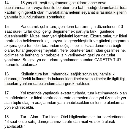
14.
18 yaş altı reşit sayılmayan çocukların anne veya
babalarından biri veya ikisi ile beraber tura katılmadığı durumlarda, tura
katılım için gerekli olan muvafakatnamelerin seyahat sırasında kişilerin
yanında bulundurulması zorunludur.
15.
Panoramik şehir turu, şehirlerin tanıtımı için düzenlenen 2-3
saat süreli turlar olup içeriği değişmemek şartıyla farklı günlerde
düzenlenebilir. Müze, ören yeri girişlerini içermez. Ekstra turlar, tur lideri
tarafından belirlenecek kişi sayısı ile gerçekleştirilir ve günleri programın
akışına göre tur lideri tarafından değiştirilebilir. Hava durumuna bağlı
olarak turlar gerçekleşmeyebilir. Yerel otoriteler tarafından gezilmesine,
gidilmesine herhangi bir sebeple izin verilmeyen gezi ya da turlar
yapılmaz. Bu gezi ya da turların yapılamamasından CARETTA TUR
sorumlu tutulamaz.
16.
Kişilerin tura katılımlarındaki sağlık sorunları, hamilelik
durumu, sürekli kullanımda bulundukları ilaçlar ve bu ilaçlar ile ilgili ilgili
raporları yanlarında bulundurmaları gerekmektedir.
17. Yol üzerinde yapılacak ekstra turlarda, tura katılmayacak olan
misafirlerimiz tur lideri tarafından kente girmeden önce yol üzerinde yer
alan toplu ulaşım araçlarından yaralanabilecekleri dinlenme alanlarına
yönlendirilecektir.
18. Tur – Alan – Tur Lideri- Otel bilgilendirmeleri tur hareketinden
48 saat önce satış danışmanınız tarafından mail ve sözlü olarak
yapılacaktır.