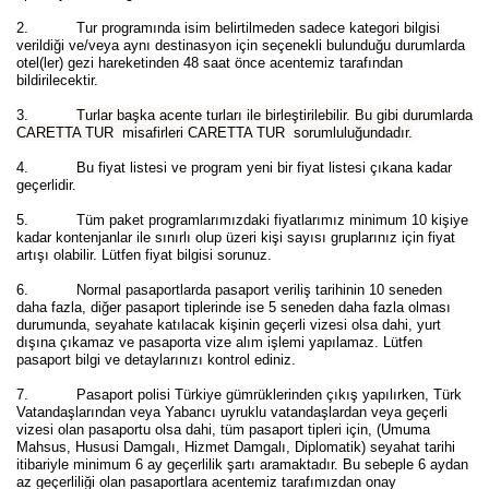
2. Tur programında isim belirtilmeden sadece kategori bilgisi
verildiği ve/veya aynı destinasyon için seçenekli bulunduğu durumlarda
otel(ler) gezi hareketinden 48 saat önce acentemiz tarafından
bildirilecektir.
3.
Turlar başka acente turları ile birleştirilebilir. Bu gibi durumlarda
CARETTA TUR misafirleri CARETTA TUR sorumluluğundadır.
4. Bu fiyat listesi ve program yeni bir fiyat listesi çıkana kadar
geçerlidir.
5. Tüm paket programlarımızdaki fiyatlarımız minimum 10 kişiye
kadar kontenjanlar ile sınırlı olup üzeri kişi sayısı gruplarınız için fiyat
artışı olabilir. Lütfen fiyat bilgisi sorunuz.
6. Normal pasaportlarda pasaport veriliş tarihinin 10 seneden
daha fazla, diğer pasaport tiplerinde ise 5 seneden daha fazla olması
durumunda, seyahate katılacak kişinin geçerli vizesi olsa dahi, yurt
dışına çıkamaz ve pasaporta vize alım işlemi yapılamaz. Lütfen
pasaport bilgi ve detaylarınızı kontrol ediniz.
7. Pasaport polisi Türkiye gümrüklerinden çıkış yapılırken, Türk
Vatandaşlarından veya Yabancı uyruklu vatandaşlardan veya geçerli
vizesi olan pasaportu olsa dahi, tüm pasaport tipleri için, (Umuma
Mahsus, Hususi Damgalı, Hizmet Damgalı, Diplomatik) seyahat tarihi
itibariyle minimum 6 ay geçerlilik şartı aramaktadır. Bu sebeple 6 aydan
az geçerliliği olan pasaportlara acentemiz tarafımızdan onay