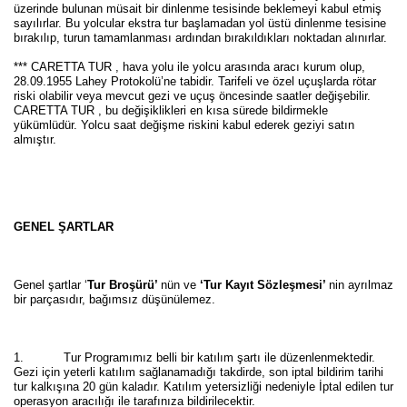
üzerinde bulunan müsait bir dinlenme tesisinde beklemeyi kabul etmiş
sayılırlar. Bu yolcular ekstra tur başlamadan yol üstü dinlenme tesisine
bırakılıp, turun tamamlanması ardından bırakıldıkları noktadan alınırlar.
*** CARETTA TUR , hava yolu ile yolcu arasında aracı kurum olup,
28.09.1955 Lahey Protokolü’ne tabidir. Tarifeli ve özel uçuşlarda rötar
riski olabilir veya mevcut gezi ve uçuş öncesinde saatler değişebilir.
CARETTA TUR , bu değişiklikleri en kısa sürede bildirmekle
yükümlüdür. Yolcu saat değişme riskini kabul ederek geziyi satın
almıştır.
GENEL ŞARTLAR
Genel şartlar ‘
Tur Broşürü’
nün ve
‘Tur Kayıt Sözleşmesi’
nin ayrılmaz
bir parçasıdır, bağımsız düşünülemez.
1. Tur Programımız belli bir katılım şartı ile düzenlenmektedir.
Gezi için yeterli katılım sağlanamadığı takdirde, son iptal bildirim tarihi
tur kalkışına 20 gün kaladır. Katılım yetersizliği nedeniyle İptal edilen tur
operasyon aracılığı ile tarafınıza bildirilecektir.