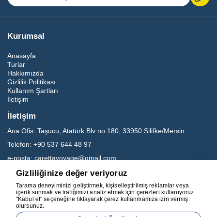
Kurumsal
Anasayfa
Turlar
Hakkımızda
Gizlilik Politikası
Kullanım Şartları
İletişim
İletişim
Ana Ofis:
Taşucu, Atatürk Blv no:180, 33950 Silifke/Mersin
Telefon:
+90 537 644 48 97
e-posta:
carettavoyage@gmail.com
Gizliliğinize değer veriyoruz
Sosyal Medya
Tarama deneyiminizi geliştirmek, kişiselleştirilmiş reklamlar veya
içerik sunmak ve trafiğimizi analiz etmek için çerezleri kullanıyoruz.
"Kabul et" seçeneğine tıklayarak çerez kullanmamıza izin vermiş
olursunuz.