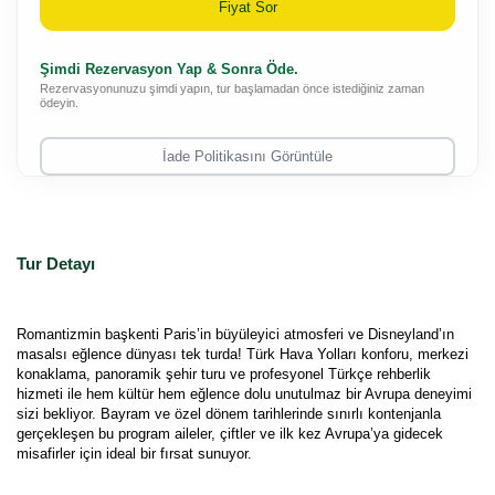
Fiyat Sor
Şimdi Rezervasyon Yap & Sonra Öde.
Rezervasyonunuzu şimdi yapın, tur başlamadan önce istediğiniz zaman
ödeyin.
İade Politikasını Görüntüle
Tur Detayı
Romantizmin başkenti Paris’in büyüleyici atmosferi ve Disneyland’ın 
masalsı eğlence dünyası tek turda! Türk Hava Yolları konforu, merkezi 
konaklama, panoramik şehir turu ve profesyonel Türkçe rehberlik 
hizmeti ile hem kültür hem eğlence dolu unutulmaz bir Avrupa deneyimi 
sizi bekliyor. Bayram ve özel dönem tarihlerinde sınırlı kontenjanla 
gerçekleşen bu program aileler, çiftler ve ilk kez Avrupa’ya gidecek 
misafirler için ideal bir fırsat sunuyor.