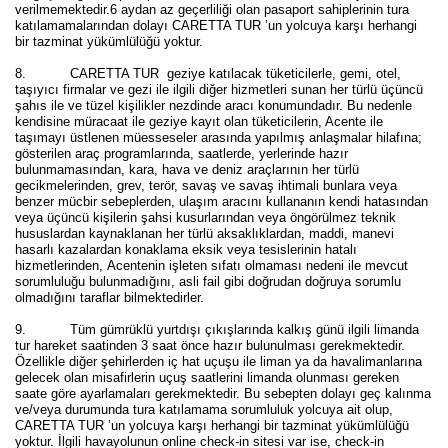
verilmemektedir.6 aydan az geçerliliği olan pasaport sahiplerinin tura
katılamamalarından dolayı CARETTA TUR ’un yolcuya karşı herhangi
bir tazminat yükümlülüğü yoktur.
8. CARETTA TUR geziye katılacak tüketicilerle, gemi, otel,
taşıyıcı firmalar ve gezi ile ilgili diğer hizmetleri sunan her türlü üçüncü
şahıs ile ve tüzel kişilikler nezdinde aracı konumundadır. Bu nedenle
kendisine müracaat ile geziye kayıt olan tüketicilerin, Acente ile
taşımayı üstlenen müesseseler arasında yapılmış anlaşmalar hilafına;
gösterilen araç programlarında, saatlerde, yerlerinde hazır
bulunmamasından, kara, hava ve deniz araçlarının her türlü
gecikmelerinden, grev, terör, savaş ve savaş ihtimali bunlara veya
benzer mücbir sebeplerden, ulaşım aracını kullananın kendi hatasından
veya üçüncü kişilerin şahsi kusurlarından veya öngörülmez teknik
hususlardan kaynaklanan her türlü aksaklıklardan, maddi, manevi
hasarlı kazalardan konaklama eksik veya tesislerinin hatalı
hizmetlerinden, Acentenin işleten sıfatı olmaması nedeni ile mevcut
sorumluluğu bulunmadığını, asli fail gibi doğrudan doğruya sorumlu
olmadığını taraflar bilmektedirler.
9. Tüm gümrüklü yurtdışı çıkışlarında kalkış günü ilgili limanda
tur hareket saatinden 3 saat önce hazır bulunulması gerekmektedir.
Özellikle diğer şehirlerden iç hat uçuşu ile liman ya da havalimanlarına
gelecek olan misafirlerin uçuş saatlerini limanda olunması gereken
saate göre ayarlamaları gerekmektedir. Bu sebepten dolayı geç kalınma
ve/veya durumunda tura katılamama sorumluluk yolcuya ait olup,
CARETTA TUR ’un yolcuya karşı herhangi bir tazminat yükümlülüğü
yoktur.
İlgili havayolunun online check-in sitesi var ise, check-in