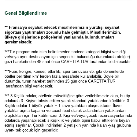
Genel Bilgilendirme
** Fransa'ya seyahat edecek misafirlerimizin yurtdışı seyahat
sigortası yaptırmaları zorunlu hale gelmiştir. Misafirlerimizin,
ülkeye girişlerinde poliçelerini yanlarında bulundurmaları
gerekmektedir.
***Tur programında isim belirtilmeden sadece kategori bilgisi verildiği
ve/veya aynı destinasyon için seçenekli bulunduğu durumlarda otel(ler)
gezi hareketinden 48 saat önce CARETTA TUR tarafından bildirilecektir.
***Fuar, kongre, konser, etkinlik, spor turnuvası vb. gibi dönemlerde
oteller belirtilen km’ lerden fazla mesafede kullanılabilir. Böyle bir
durumda, turun hareket tarihinden 15 gün önce CARETTA TUR
tarafından bilgi verilecektir.
*** 3 Kişilik odalar, otellerin müsaitliğine göre verilebilmekte olup, bu tip
odalarda 3. Kişiye tahsis edilen yatak standart yataklardan küçüktür. 3
Kişilik odalar 1 büyük yatak + 1 ilave yataktan oluşmaktadır. İlave
yataklar açma-kapama ve coach bed olarak adlandırılan yataklardan
oluştukları için Tur katılımcısı 3. Kişi ve/veya çocuk rezervasyonlarında
odalarda yaşanabilecek sıkışıklık ve yatak tipini kabul ettiklerini beyan
etmiş sayılırlar. Çocuk indirimleri 2 yetişkin yanında kalan -yaş grubuna
uyan- tek çocuk için geçerlidir.