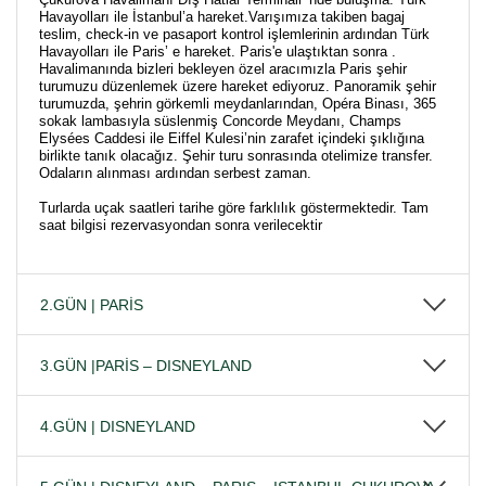
Havayolları ile İstanbul’a hareket.Varışımıza takiben bagaj
teslim, check-in ve pasaport kontrol işlemlerinin ardından Türk
Havayolları ile Paris’ e hareket. Paris'e ulaştıktan sonra .
Havalimanında bizleri bekleyen özel aracımızla Paris şehir
turumuzu düzenlemek üzere hareket ediyoruz. Panoramik şehir
turumuzda, şehrin görkemli meydanlarından, Opéra Binası, 365
sokak lambasıyla süslenmiş Concorde Meydanı, Champs
Elysées Caddesi ile Eiffel Kulesi’nin zarafet içindeki şıklığına
birlikte tanık olacağız. Şehir turu sonrasında otelimize transfer.
Odaların alınması ardından serbest zaman.
Turlarda uçak saatleri tarihe göre farklılık göstermektedir. Tam
saat bilgisi rezervasyondan sonra verilecektir
2.GÜN | PARİS
3.GÜN |PARİS – DISNEYLAND
4.GÜN | DISNEYLAND