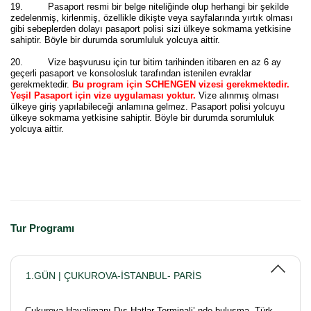
19. Pasaport resmi bir belge niteliğinde olup herhangi bir şekilde
zedelenmiş, kirlenmiş, özellikle dikişte veya sayfalarında yırtık olması
gibi sebeplerden dolayı pasaport polisi sizi ülkeye sokmama yetkisine
sahiptir. Böyle bir durumda sorumluluk yolcuya aittir.
20. Vize başvurusu için tur bitim tarihinden itibaren en az 6 ay
geçerli pasaport ve konsolosluk tarafından istenilen evraklar
gerekmektedir.
Bu program için SCHENGEN vizesi gerekmektedir.
Yeşil Pasaport için vize uygulaması yoktur.
Vize alınmış olması
ülkeye giriş yapılabileceği anlamına gelmez. Pasaport polisi yolcuyu
ülkeye sokmama yetkisine sahiptir. Böyle bir durumda sorumluluk
yolcuya aittir.
Tur Programı
1.GÜN | ÇUKUROVA-İSTANBUL- PARİS
Çukurova Havalimanı Dış Hatlar Terminali’ nde buluşma. Türk