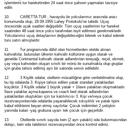
işlemlerini tur hareketinden 24 saat önce şahsen yapmaları tavsiye
edilir.
10. CARETTA TUR ;
havayolu ile yolcularımız arasında aracı
konumunda olup, 28.09.1955 Lahey Protokolü’ne tabidir. Uçuş
öncesinde uçak saatleri değişebilir. Tüm uçuş saatlerinin tur hareket
saatinden 48 saat önce yolcu tarafından teyit edilmesi gerekmektedir.
Yolcularımız uçuş detaylarının değişebileceğini bilerek ve kabul ederek
turu satın almışlardır.
11. Tur programında dâhil olan hizmetlerden otelde alınan
kahvaltılar, bulunulan ülkenin kahvaltı kültürüne uygun olarak ve
genelde Continental kahvaltı olarak adlandırılan tereyağı, reçel, ekmek,
çay veya kahveden oluşan sınırlı bir mönü ile sunulmakta olup gruplar
için gruba tahsis edilmiş ayrı bir salonda servis edilebilir.
12. 3 Kişilik odalar, otellerin müsaitliğine göre verilebilmekte olup,
bu tip odalarda 3. Kişiye tahsis edilen yatak standart yataklardan
küçüktür. 3 Kişilik odalar 1 büyük yatak + 1ilave yataktan oluşmaktadır.
İlave yataklar açma-kapama ve coach bed olarak adlandırılan
yataklardan oluştukları için tur katılımcısı 3. Kişi ve/veya çocuk
rezervasyonlarında odalarda yaşanabilecek sıkışıklık ve yatak tipini
kabul ettiklerini beyan etmiş sayılırlar. Çocuk indirimleri 2 yetişkin
yanında kalan -yaş grubuna uyan- tek çocuk için geçerlidir.
13. Otellerde sınırlı sayıda twin (2 ayrı yataklı) oda bulunmasından
dolayı, twin oda talebinizi rezervasyondan önce kontrol ediniz.