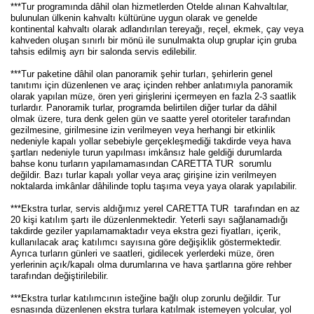
***Tur programında dâhil olan hizmetlerden Otelde alınan Kahvaltılar,
bulunulan ülkenin kahvaltı kültürüne uygun olarak ve genelde
kontinental kahvaltı olarak adlandırılan tereyağı, reçel, ekmek, çay veya
kahveden oluşan sınırlı bir mönü ile sunulmakta olup gruplar için gruba
tahsis edilmiş ayrı bir salonda servis edilebilir.
***Tur paketine dâhil olan panoramik şehir turları, şehirlerin genel
tanıtımı için düzenlenen ve araç içinden rehber anlatımıyla panoramik
olarak yapılan müze, ören yeri girişlerini içermeyen en fazla 2-3 saatlik
turlardır. Panoramik turlar, programda belirtilen diğer turlar da dâhil
olmak üzere, tura denk gelen gün ve saatte yerel otoriteler tarafından
gezilmesine, girilmesine izin verilmeyen veya herhangi bir etkinlik
nedeniyle kapalı yollar sebebiyle gerçekleşmediği takdirde veya hava
şartları nedeniyle turun yapılması imkânsız hale geldiği durumlarda
bahse konu turların yapılamamasından CARETTA TUR sorumlu
değildir. Bazı turlar kapalı yollar veya araç girişine izin verilmeyen
noktalarda imkânlar dâhilinde toplu taşıma veya yaya olarak yapılabilir.
***Ekstra turlar, servis aldığımız yerel CARETTA TUR tarafından en az
20 kişi katılım şartı ile düzenlenmektedir. Yeterli sayı sağlanamadığı
takdirde geziler yapılamamaktadır veya ekstra gezi fiyatları, içerik,
kullanılacak araç katılımcı sayısına göre değişiklik göstermektedir.
Ayrıca turların günleri ve saatleri, gidilecek yerlerdeki müze, ören
yerlerinin açık/kapalı olma durumlarına ve hava şartlarına göre rehber
tarafından değiştirilebilir.
***Ekstra turlar katılımcının isteğine bağlı olup zorunlu değildir. Tur
esnasında düzenlenen ekstra turlara katılmak istemeyen yolcular, yol