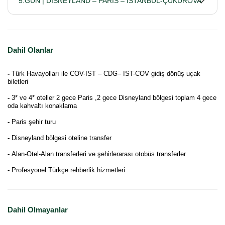
5.GÜN | DISNEYLAND – PARIS – ISTANBUL-ÇUKUROVA
Dahil Olanlar
-
Türk Havayolları ile COV-IST – CDG– IST-COV gidiş dönüş uçak
biletleri
-
3* ve 4* oteller 2 gece Paris ,2 gece Disneyland bölgesi toplam 4 gece
oda kahvaltı konaklama
-
Paris şehir turu
-
Disneyland bölgesi oteline transfer
-
Alan-Otel-Alan transferleri ve şehirlerarası otobüs transferler
-
Profesyonel Türkçe rehberlik hizmetleri
Dahil Olmayanlar