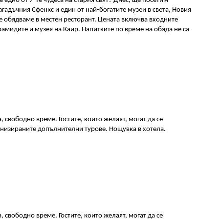
е едно от 7-те чудеса на стария свят? Днес, ще посетим 
агадъчния Сфенкс и един от най-богатите музеи в света, Новия 
е обядваме в местен ресторант. Цената включва входните 
рамидите и музея на Каир. Напитките по време на обяда не са 
, свободно време. Гостите, които желаят, могат да се 
низираните допълнителни турове. Нощувка в хотела.
, свободно време. Гостите, които желаят, могат да се 