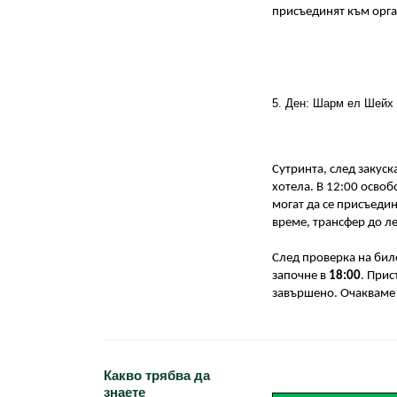
присъединят към орга
5. Ден: Шарм ел Шейх 
Сутринта, след закуска
хотела. В 12:00 освоб
могат да се присъеди
време, трансфер до л
След проверка на биле
започне в 
18:00
. Прис
завършено. Очакваме 
Какво трябва да
знаете