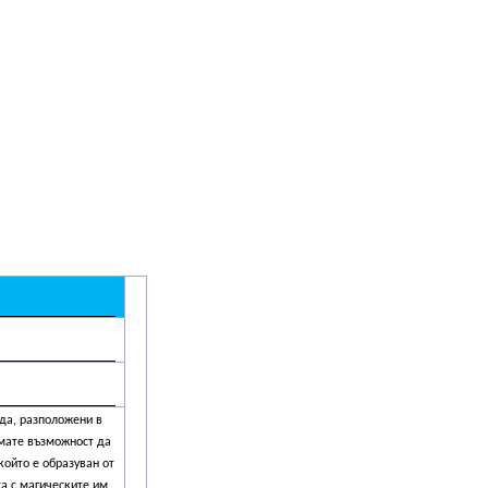
да, разположени в
мате възможност да
който е образуван от
та с магическите им