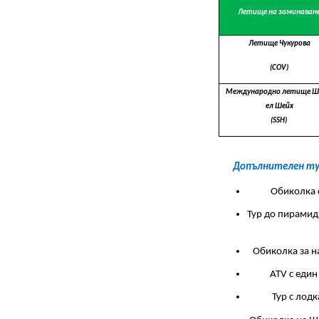
Летище на заминаван
Летище Чукурова
(COV)
Международно летище 
ел Шейх
(SSH)
Допълнителен тур
Обиколка с
Тур до пирамиди
Обиколка за н
ATV с един
Тур с лодк