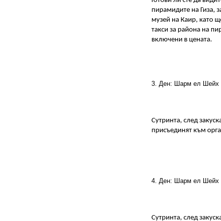
Готови ли сте да видит
пирамидите на Гиза, з
музей на Каир, като щ
такси за района на пи
включени в цената.
3. Ден: Шарм ел Шейх

Сутринта, след закуска
присъединят към орга
4. Ден: Шарм ел Шейх

Сутринта, след закуска