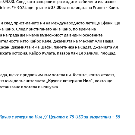
в 
04:00
. След като завършите разходите за билет и излизане, 
rlines FH 9024 ще тръгне 
в 07:00
 за столицата на Египет - Каир.
 и след пристигането ни на международното летище Сфенк, ще 
а Каир. След пристигането ни в Каир, по време на 
 на града ще имаме възможност да видим основните 
ителности като Кайро Кале, джамията на Мехмет Али Паша, 
Хасан, джамията Има Шафи, паметника на Садат, джамията Ал 
ската история, Кайро Кулата, пазара Хан Ел Халили, площад 
ада, ще се придвижим към хотела ни. Гостите, които желаят, 
нят към допълнителната 
„Круиз с вечеря по Нил“
, която ще 
астаняване в хотела и нощувка.
уиз с вечеря по Нил // Цената е 75 USD за възрастни – 55 