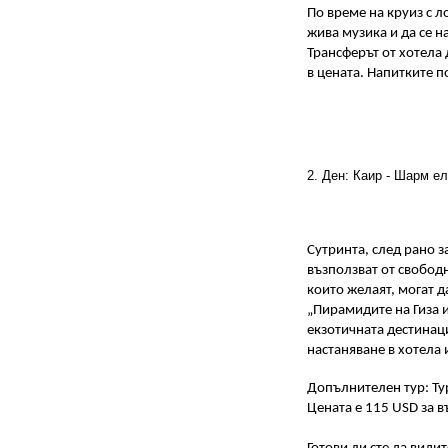
По време на круиз с л
жива музика и да се н
Трансферът от хотела 
в цената. Напитките п
2. Ден: Каир - Шарм ел
Сутринта, след рано за
възползват от свободно
които желаят, могат 
„Пирамидите на Гиза и
екзотичната дестинаци
настаняване в хотела 
Допълнителен тур: Тур
Цената е 115 USD за в