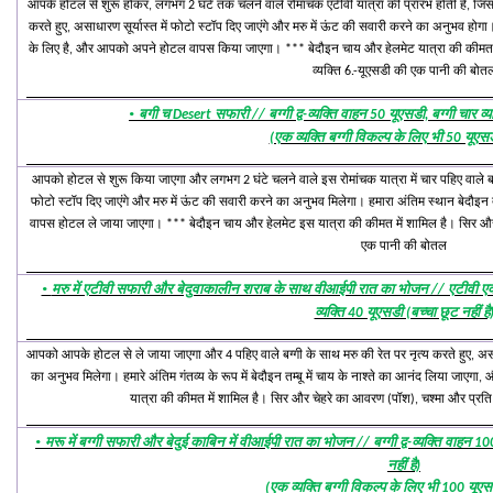
आपके होटल से शुरू होकर, लगभग 2 घंटे तक चलने वाले रोमांचक एटीवी यात्रा की प्रारंभ होती है, जिसमें
करते हुए, असाधारण सूर्यास्त में फोटो स्टॉप दिए जाएंगे और मरु में ऊंट की सवारी करने का अनुभव होगा।
के लिए है, और आपको अपने होटल वापस किया जाएगा। *** बेदौइन चाय और हेलमेट यात्रा की कीमत म
व्यक्ति 6.-यूएसडी की एक पानी की बोत
·
बगी च Desert सफारी // बग्गी द्व-व्यक्ति वाहन 50 यूएसडी, बग्गी चार व्
(एक व्यक्ति बग्गी विकल्प के लिए भी 50 यूएस
आपको होटल से शुरू किया जाएगा और लगभग 2 घंटे चलने वाले इस रोमांचक यात्रा में चार पहिए वाले बग्गी
फोटो स्टॉप दिए जाएंगे और मरु में ऊंट की सवारी करने का अनुभव मिलेगा। हमारा अंतिम स्थान बेदौइन
वापस होटल ले जाया जाएगा। *** बेदौइन चाय और हेलमेट इस यात्रा की कीमत में शामिल है। सिर और 
एक पानी की बोतल
·
मरु में एटीवी सफारी और बेदुवाकालीन शराब के साथ वीआईपी रात का भोजन // एटीवी एकल 
व्यक्ति 40 यूएसडी (बच्चा छूट नहीं है
आपको आपके होटल से ले जाया जाएगा और 4 पहिए वाले बग्गी के साथ मरु की रेत पर नृत्य करते हुए, असा
का अनुभव मिलेगा। हमारे अंतिम गंतव्य के रूप में बेदौइन तम्बू में चाय के नाश्ते का आनंद लिया जाए
यात्रा की कीमत में शामिल है। सिर और चेहरे का आवरण (पॉश), चश्मा और प्रति
·
मरू में बग्गी सफारी और बेदुई काबिन में वीआईपी रात का भोजन // बग्गी द्व-व्यक्ति वाहन 10
नहीं है)
(एक व्यक्ति बग्गी विकल्प के लिए भी 100 यूए