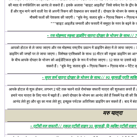
की मदद से स्नॉर्कलिंग का आनंद ले सकते हैं। इसके अलावा "व्हाइट आइलैंड" जिसे सफेद रेत के द्वीप के र
हैं और शुभ माने जाने वाली रेत से अपनी स्किन की देखभाल कर सकते हैं। दोपहर के भोजन के समय बुफे
मौसमी फलों की पेशकश की जाएगी। *बुफे मेनू: सलाद बुफे + ग्रिल्ड चिकन + ग्रिल्ड म
***व्हाइट आइलैंड जनवरी और फरवरी में समुद्र के स्तर के बढ़ने के
·
रस मोहम्मद स्कूबा डाइविंग यात्रा दोपहर के भोजन के साथ // 7
आपको होटल से ले जाया जाएगा और रस मोहम्मद राष्ट्रीय उद्यान में डाइविंग क्षेत्र में ले जाया जाएगा
डाइविंग की जगहों पर ले जाया जाएगा। विशेषज्ञ प्रशिक्षकों के साथ 10 मीटर की स्कूबा डाइविंग का आ
के बीच आपके दोपहर के भोजन को आईडेंटिकल बुफे के रूप में परोसा जाएगा। 12 साल या उससे बड़े और स
सकते हैं। *बुफे मेनू: सलाद बुफे + ग्रिल्ड चिकन + ग्रिल्ड मांस + पैटै
·
सुपर शर्म यात्रा दोपहर के भोजन के साथ // 90 यूएसडी प्रति व्यक्त
आपके होटल से शुरू होकर, लगभग 2 घंटे तक चलने वाले रोमांचक सफारी यात्रा की शुरुआत करते हैं। इसके
हमारे नाव यात्रा के लिए नाव में चढ़ते हैं। हमारे दोपहर के भोजन का आनंद लेते हैं जिसमें रेड सी की
आनंद लेते हुए और धूप का मजा लेते हुए, इच्छुक पर्यटक अतिरिक्त डाइविंग कर सकते हैं। बाद में बं
मरु यात्रा
·
एटीवी मरु सफारी // एकल एटीवी वाहन 30 यूएसडी, द्वि-व्यक्ति एटीवी वाहन प्र