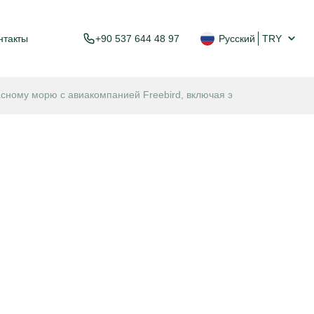
нтакты
+90 537 644 48 97
Русский
TRY
сному морю с авиакомпанией Freebird, включая экскурсию по Каир