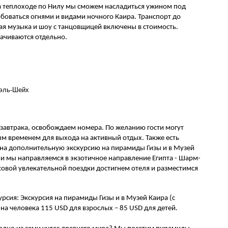
а теплоходе по Нилу мы сможем насладиться ужином под 
оваться огнями и видами ночного Каира. Транспорт до 
ая музыка и шоу с танцовщицей включены в стоимость. 
ачиваются отдельно.
эль-Шейх

 завтрака, освобождаем номера. По желанию гости могут 
м временем для выхода на активный отдых. Также есть 
на дополнительную экскурсию на пирамиды Гизы и в Музей 
ии мы направляемся в экзотичное направление Египта - Шарм-
совой увлекательной поездки достигнем отеля и разместимся 
рсия: Экскурсия на пирамиды Гизы и в Музей Каира (с 
на человека 115 USD для взрослых – 85 USD для детей.