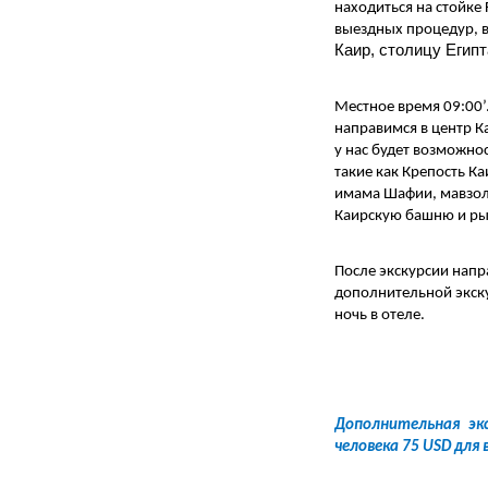
находиться на стойке 
выездных процедур, в
Каир, столицу Египт
Местное время 
09
:
0
0’
направимся в центр К
у нас будет возможно
такие как Крепость Ка
имама Шафии, мавзоле
Каирскую башню и рын
После экскурсии напра
дополнительной экск
ночь в отеле.
Дополнительная эк
человека 75 USD для 