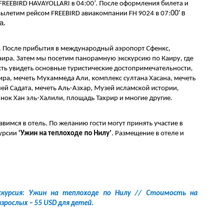
FREEBIRD HAVAYOLLARI в 
04
:
0
0’.
 После оформления билета и 
0
0’ 
в 
ылетим рейсом FREEBIRD авиакомпании FH 9024 в 
07
:
а. 
.
 После прибытия в международный аэропорт Сфенкс, 
аира. Затем мы посетим панорамную экскурсию по Каиру, где 
сть увидеть основные туристические достопримечательности, 
ира, мечеть Мухаммеда Али, комплекс султана Хасана, мечеть 
й Садата, мечеть Аль-Азхар, Музей исламской истории, 
ок Хан эль-Халили, площадь Тахрир и многие другие.
вимся в отель. По желанию гости могут принять участие в 
урсии 
’Ужин на теплоходе по Нилу’
. 
Размещение в отеле и 
скурсия: Ужин на теплоходе по Нилу // Стоимость на 
взрослых – 55 USD для детей.