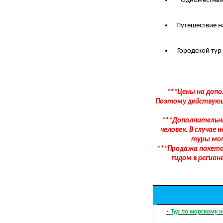
Одноместный
Путешествие н
Городской тур
***Цены на допо
Поэтому действующ
***Дополнительны
человек. В случае
туры мог
***Продажа пакето
гидом в регион
·
Тур по морскому н