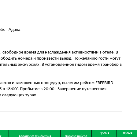
йх - Адана

, свободное время для наслаждения активностями в отеле. В 
ободить номера и произвести выезд. По желанию гости могут 
ительных экскурсиях. В установленное гидом время трансфер в 
летов и таможенных процедур, вылетим рейсом FREEBIRD 
 в 
18:00’.
 Прибытие в 
20:00’.
 Завершение путешествия. 
а следующих турах.
Время
Время
я
Аэропорт прибытия
Номера рейсов