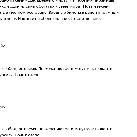
 одно из семи чудес древнего мира? Мы посетим пирамиды 
кс и один из самых богатых музеев мира - Новый музей 
ать в местном ресторане. Входные билеты в район пирамид и 
 в цену. Напитки на обеде оплачиваются отдельно.
йх

, свободное время. По желанию гости могут участвовать в 
рсиях. Ночь в отеле.
йх

, свободное время. По желанию гости могут участвовать в 
рсиях. Ночь в отеле.