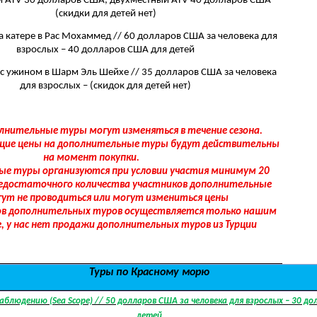
 ATV 30 долларов США, двухместный ATV 40 долларов США
(скидки для детей нет)
а катере в Рас Мохаммед // 60 долларов США за человека для
взрослых – 40 долларов США для детей
 с ужином в Шарм Эль Шейхе // 35 долларов США за человека
для взрослых – (скидок для детей нет)
лнительные туры могут изменяться в течение сезона.
ие цены на дополнительные туры будут действительны
на момент покупки.
е туры организуются при условии участия минимум 20
 недостаточного количества участников дополнительные
ут не проводиться или могут измениться цены
в дополнительных туров осуществляется только нашим
е, у нас нет продажи дополнительных туров из Турции
Туры по Красному морю
аблюдению (Sea Scope) // 50 долларов США за человека для взрослых – 30 д
детей