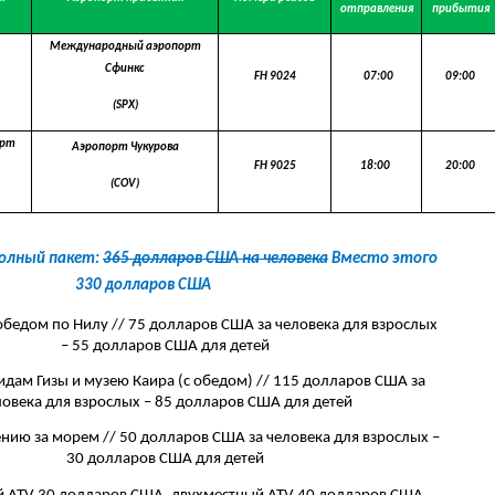
отправления
прибытия
Международный аэропорт
Сфинкс
FH 9024
07
:
0
0
09:00
(SPX)
орт
Аэропорт Чукурова
FH 9025
18:00
20
:00
(COV)
Полный пакет:
365 долларов США на человека
Вместо этого
330 долларов США
 обедом по Нилу // 75 долларов США за человека для взрослых
– 55 долларов США для детей
идам Гизы и музею Каира (с обедом) // 115 долларов США за
ловека для взрослых – 85 долларов США для детей
нию за морем // 50 долларов США за человека для взрослых –
30 долларов США для детей