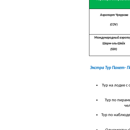
Аэропорт Чукурова
(COV)
Международный аэроп
Шарм-эль-Шейх
(SSH)
Экстра Тур Пакет- 
Тур на лодке с
Тур по пирам
че
Тур по наблюде