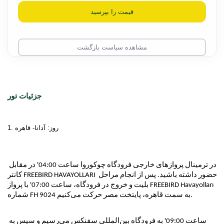
قیمت را بپرسید
مشاهده سیاست بازگشت
جزئیات تور
1. روز: آدانا- قاهره

در ترمینال پروازهای خارجی فرودگاه چوکوروا ساعت 
0
:
04
0' در مقابل 
 حضور داشته باشید. پس از انجام مراحل 
FREEBIRD HAVAYOLLARI
کانتر 
بلیت و خروج در فرودگاه، ساعت 
0
:
07
0' با پرواز FREEBIRD Havayolları 
شماره FH 9024 به سمت قاهره، پایتخت مصر حرکت می‌کنیم. 
ساعت 
0
:
09
0' به فرودگاه بین‌المللی سفنکس می‌رسیم و سپس به 