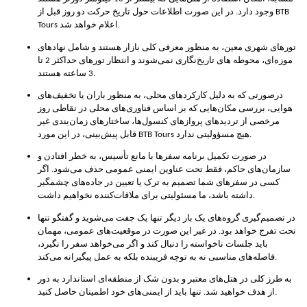
وجود دارد. در این صورت اطلاعات حول تاریخ حرکت دو روز قبل از BTB
Tours اعلام خواهد شد.
تورهای شهری معین، به منظور معرفی کلی بازار هستند و شامل نهادهای
موزه‌ای، محوطه های تاریخ‌نگاری نمی‌شوند و انتظار تورهای حداکثر 2 تا
3 ساعته هستند.
درصورتی که به دلیل کارکردهای محلی، به منظور باران یا تخفیف‌های
هوایی، بررسی مکان‌هایی که بر اساس فناوری‌های محلی در نقاطی روز
مرخصی از تردیدهای پروازهای کنسول‌ها، ساختارهای زمان‌بندی غیر
قابل پیش‌بینی، در این مورد BTB Tours هیچ مسؤولیتی ندارد.
در صورت تکمیل برنامه سفرها با مانع تأسیس، به خطر افتادن و
سازمان‌های حاکم، فقط تحت عناوین ایمنی عمومی حذف می‌شود. اگر
کسی در سفرهای شما تصمیم به ترک یا تعیین در جاده‌های چشمگیر
داشته باشد، ما مسئولیتی برای ملاقات‌کننده نخواهیم داشت.
در تصمیم‌گیری گروه‌های یک بار دیگر تنها یک جفت می‌شوید و گفتگو تنها
تحت تفرج خواهد بود. در غیر این صورت در موقعیت‌های عمومی، مهمان
باید جلسات ناخواسته را دنبال کند و اگر می‌خواهد سفر را نگیرد،
فاصله‌های مناسبی نه به توچه فریبنده بلکه به عمل پیگیرانه می‌کند.
به طرز کلی در هتل‌های معتبر و بدون شک از منطقه‌ای استاندارد به دور
از هدف خواهید شد. تنها باید از ایمنی‌های خود اطمینان حاصل کنید.