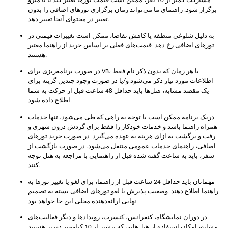
مشارکت کمتر از 10 نفر، ممکن است قیمت تورها تغییر کند یا با مترو
برگزار شود. راهنمای ما می‌تواند زمان برگزاری تورهای اضافی را بدون
تغییر در محتوای آنجا تغییر دهد.
به دلیل شلوغی منطقه یا کاهش تقاضا، ممکن است تغییرات قیمتی در
تورهای اضافی رخ دهد. قیمت‌های فعلی بر اساس خرید از راهنما معتبر
هستند.
در صورت برنامه‌ریزی برای VB، یا هر زمان که بدون ذکر نام فقط
اطلاعات مورد نیاز ذکر می‌شود و/یا در صورت وجود چندین گزینه برای
یک مقصد مشابه، هتل‌ها باید حداقل 48 ساعت قبل از حرکت به شما
اطلاع داده شود.
دریک برنامه ممکن است با توجه به راهی که طی می‌شود، تنها خدمات
همراه راهنما باشد و خدمات خودکار را فقط برای گردش درون شهری و
رفت و برگشت به ازای هزینه به عهده می‌گیرد. در صورت خرید تورهای
اضافی، راهنمای خدمات عمومی منتقل می‌شود. در صورت بازگشت از
سفر، باید به ساعت گفته شده قبل از راهنمایی با مراجعه به هتل توجه
کنند.
مهمانان باید حداقل 24 ساعت قبل از راهنما، برای لغو یا تغییر تورها به
راهنما اطلاع دهند. وضعیت پذیرش یا لغو تورهای اضافی بسته به تصمیم
نهایی ارائه‌دهنده محلی این جا خواهد بود.
در دوران نمایشگاه، کنفرانس، کنسرت، رویدادها و دیگر فعالیت‌های
مشابه، امکان استفاده از هتل‌هایی که بیشتر از 10 کیلومتر دورتر هستند