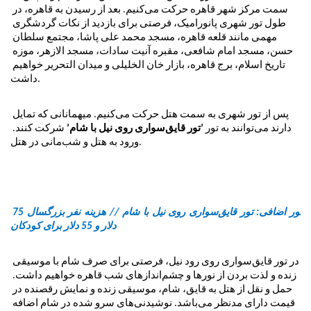
سمت مرکز شهر قاهره حرکت می‌کنیم. بعد از رسیدن به قاهره، در 
طول تور شهری پانورامیک، فرصتی برای بازدید از نکات گردشگری 
مهمی مانند قلعه قاهره، مسجد محمد علی پاشا، مجتمع سلطان 
حسن، مسجد امام شافعی، مقبره آنیت سادات، مسجد الازهر، موزه 
تاریخ اسلام، برج قاهره، بازار خان الخلیلی و میدان التحریر خواهیم 
داشت.
پس از تور شهری به سمت هتل حرکت می‌کنیم. میهمانانی که تمایل 
دارند می‌توانند به تور 
’تور قایق‌سواری روی نیل با شام’
 شرکت کنند.
ورود به هتل و شب‌مانی در هتل.
تور اضافی: تور قایق‌سواری روی نیل با شام // هزینه نفر بزرگسال 75 
دلار و 55 دلار برای کودکان
در تور قایق‌سواری روی رود نیل، فرصتی برای صرف شام با موسیقی 
زنده و لذت بردن از نورها و چشم‌اندازهای شب قاهره خواهیم داشت. 
حمل و نقل از هتل به قایق، شام، موسیقی زنده و نمایش رقصنده در 
قیمت دارای مدنظر می‌باشد. نوشیدنی‌های سرو شده در شام اضافه 