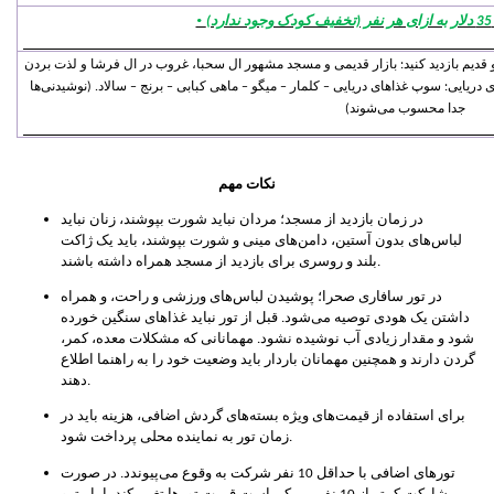
·
)
 قدیم بازدید کنید: بازار قدیمی و مسجد مشهور ال سحبا، غروب در ال فرشا و لذت بردن
دریایی: سوپ غذاهای دریایی – کلمار – میگو – ماهی کبابی – برنج – سالاد. (نوشیدنی‌ها
جدا محسوب می‌شوند)
نکات مهم
در زمان بازدید از مسجد؛ مردان نباید شورت بپوشند، زنان نباید
لباس‌های بدون آستین، دامن‌های مینی و شورت بپوشند، باید یک ژاکت
بلند و روسری برای بازدید از مسجد همراه داشته باشند.
در تور سافاری صحرا؛ پوشیدن لباس‌های ورزشی و راحت، و همراه
داشتن یک هودی توصیه می‌شود. قبل از تور نباید غذاهای سنگین خورده
شود و مقدار زیادی آب نوشیده نشود. مهمانانی که مشکلات معده، کمر،
گردن دارند و همچنین مهمانان باردار باید وضعیت خود را به راهنما اطلاع
دهند.
برای استفاده از قیمت‌های ویژه بسته‌های گردش اضافی، هزینه باید در
زمان تور به نماینده محلی پرداخت شود.
تورهای اضافی با حداقل 10 نفر شرکت به وقوع می‌پیوندد. در صورت