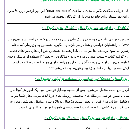
این تور لوکس‌ترین 80 نفره "Royal Sea Scope" با زیرزمین شفاف بوده و به شما امکان می‌دهد تا از زندگی دریایی شگفت‌انگیز به مدت 2 ساعت
·
 کودک
سترس و نواحی طبیعی موجود در پارک ملی راس محمد دیدن کنید. در اینجا شما می‌توانید
با راهنمایان غواصی و شنا در مرجان‌ها یاد بگیرید. همچنین به جزیره‌ای که به نام "White Island" معروف است و در آنجا برای خود نگهداری
ر سرو می‌شود. نوشیدنی‌ها نیز شامل ناهار هستند. همچنین پس از ناهار، میوه‌های فصلی
ابی + کوفته کباب + سیب‌زمینی بامزه + برنج + ماکارونی + دسر**استفاده از ماسک و فین
·
ملی راس محمد منتقل می‌شوید. پس از تسلیم وسایل غواصی خود، یک آموزش کوتاه در
نمایان ضمن غواصی در مکان‌های مختلف از زیبایی‌های دریا لذت ببرید. ناهار شما نیز به
صورت بوفه در طول این تور سرو می‌شود. منوی بوفه شامل سالاد، مرغ کبابی و دسر است. 12 سال به بالا و بدون مشکل بهداشتی مجاز به
سالاد + مرغ کبابی + کوفته کباب + سیب‌زمینی بامزه + برنج + ماکارونی + دسر
·
ک