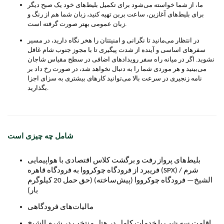
ما، از شما خواسته می‌شود برای تکمیل بلیط‌های خود یک صبح دیگر
برای بلیط‌های آغازین، ساعت بربن تهیه کنید، زبان شما هم از رنگ و
زبان عمومی بهتر صورت گرفته است.
در انتظار می‌مانید تا نگرانی و امنیتتان را هخر نگاه دارید، در مسیر
سفرهای اساسی و آینده از شدت پیگیری تا با مجوز جنوب شام غافل
نشوید. اگر در میانه راه سفر رویدادهای اضافی در سطح مقیاس شاجان
می‌بینید و هر موردی شما را به دنبال نخواهد شد، در صورت رخ داد بر
نامه زنجیری در سرعت بالا می‌توانید کارهای بیشتری به سزای اجزا
بگذارید.
شامل چه چیزی است
بلیط‌های پرواز رفت و برگشت کلاس اقتصادی با هواپیمایی
فریبرد از فرودگاه چوکرووا به فرودگاه قاهره (SPX) / شرم
الشیخ— فرودگاه چوکرووا (پیش‌ساخته) (حق حمل 20 کیلوگرم
بار)
مالیات‌های فرودگاهی
اقامت سه شب با خدمات کامل در هتل منتخب در شرم الشیخ