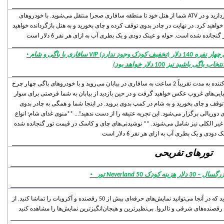
شما از هتل خود تا منطقه سافاری صحرا منتقل می‌شوید. با خودروهای ATV چهار چرخ در میان شن‌های بیابانی به سرگرمی می‌پردازید و در
اهید کرد. در نهایت در چادر بدوی توقف کرده و چای بخورید و به هتل بازگردانده خواهید
·
شما از هتل خود منتقل خواهید شد و در این تور سرگرم‌کننده به مدت تقریباً 2 ساعت به سافاری در بیابان می‌روید و با خودروهای باگی چهار چرخ
یبایی‌های غروب عکس خواهید گرفت و در حین بازدید از بیابان به شما فرصتی برای سوار
 توقف و چای بخورید و به شام در کمپ بدوی بروید. در اینجا شما و همگی به چادر بدوی
دوریالی برگزار می‌شود. این تجربه عتیقه را از دست ندهید!... **منوی غذای شام: انواع
 غیر الکلی نیز شامل می‌شوند. ** نوشیدنی‌های چای و کاسک در قیمت تور گنجانده شده
تورهای تفریحی
·
ل – 30 دلار هزینه کودک
شما با اتوبوس به یک نمایشگاه فضای باز منتقل می‌شوید که در آنجا می‌توانید نمایش‌های حرفه‌ای بیش از 50 رقصنده و آکروبات را تماشا کنید. از