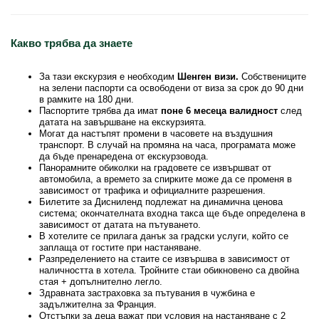
Какво трябва да знаете
За тази екскурзия е необходим
Шенген визи.
Собствениците
на зелени паспорти са освободени от виза за срок до 90 дни
в рамките на 180 дни.
Паспортите трябва да имат
поне 6 месеца валидност
след
датата на завършване на екскурзията.
Могат да настъпят промени в часовете на въздушния
транспорт. В случай на промяна на часа, програмата може
да бъде пренаредена от екскурзовода.
Панорамните обиколки на градовете се извършват от
автомобила, а времето за спирките може да се променя в
зависимост от трафика и официалните разрешения.
Билетите за Дисниленд подлежат на динамична ценова
система; окончателната входна такса ще бъде определена в
зависимост от датата на пътуването.
В хотелите се прилага данък за градски услуги, който се
заплаща от гостите при настаняване.
Разпределението на стаите се извършва в зависимост от
наличността в хотела. Тройните стаи обикновено са двойна
стая + допълнително легло.
Здравната застраховка за пътувания в чужбина е
задължителна за Франция.
Отстъпки за деца важат при условия на настаняване с 2