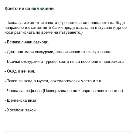
Които не са включени
- Такса за изход от страната (Препоръчва се плащането да бъде
направено в съответните банки преди датата на пътуване и да се
носи разписката по време на пътуването.)
-
Всички лични разходи,
-
Допълнителни екскурзии, организирани от екскурзовода
-
Всички екскурзии и турове, които не са посочени в програмата
-
Обяд и вечеря,
-
Такси за вход в музеи, археологически места и т.н.
-
Чаена за шофьора (Препоръчва се по 2 евро на човек на ден.)
-
Шенгенска виза
-
Хотелски такси