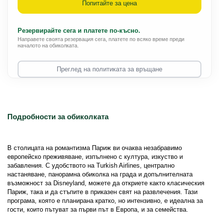
Попитайте за цена
Резервирайте сега и платете по-късно.
Направете своята резервация сега, платете по всяко време преди
началото на обиколката.
Преглед на политиката за връщане
Подробности за обиколката
В столицата на романтизма Париж ви очаква незабравимо 
европейско преживяване, изпълнено с култура, изкуство и 
забавления. С удобството на Turkish Airlines, централно 
настаняване, панорамна обиколка на града и допълнителната 
възможност за Disneyland, можете да откриете както класическия 
Париж, така и да стъпите в приказен свят на развлечения. Тази 
програма, която е планирана кратко, но интензивно, е идеална за 
гости, които пътуват за първи път в Европа, и за семейства.