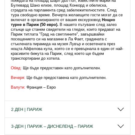
победата на площад Шарл дьо Гол, известните марки на
Булевард Шанз елизе, площад Конкорд и обелиска,
сградата на парламента сред забележителностите. След
тура свободно време. Вечерта желаещите гости могат да се
включат в организираното от вашия екскурзовод
Нощно
турне в Париж
(50 евро).
В нашето пътуване след залез
слънце ще станем свидетели на гледки, които придават на
Париж титлата "Град на светлините", завършвайки
посещението си на магазини в Ла Фает, градината с
стъклената пирамида на музея Лувър и осветената през
нощта Айфелова кула, която се е превърнала в един от най-
красивите бижута на Париж, след което ще бъдем
транспортирани до хотела.
Обяд:
Ще бъде предоставен като допълнителен.
Вечеря:
Ще бъде предоставена като допълнителен.
Валути:
Франция – Евро
2.ДЕН | ПАРИЖ
3-ДЕН | ПАРИЖ – ДИСНЕЛЕНД – ПАРИЖ