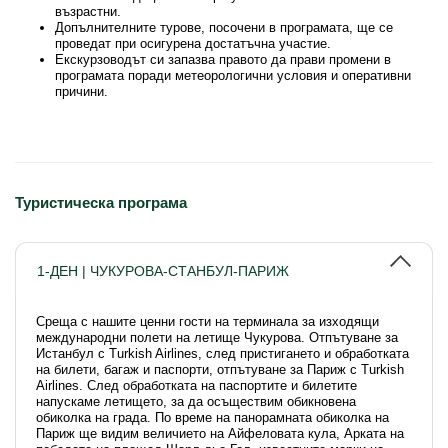
възрастни.
Допълнителните турове, посочени в програмата, ще се
проведат при осигурена достатъчна участиe.
Екскурзоводът си запазва правото да прави промени в
програмата поради метеорологични условия и оперативни
причини.
Туристическа програма
1-ДЕН | ЧУКУРОВА-СТАНБУЛ-ПАРИЖ
Среща с нашите ценни гости на терминала за изходящи
международни полети на летище Чукурова. Отпътуване за
Истанбул с Turkish Airlines, след пристигането и обработката
на билети, багаж и паспорти, отпътуване за Париж с Turkish
Airlines. След обработката на паспортите и билетите
напускаме летището, за да осъществим обикновена
обиколка на града. По време на панорамната обиколка на
Париж ще видим величието на Айфеловата кула, Арката на