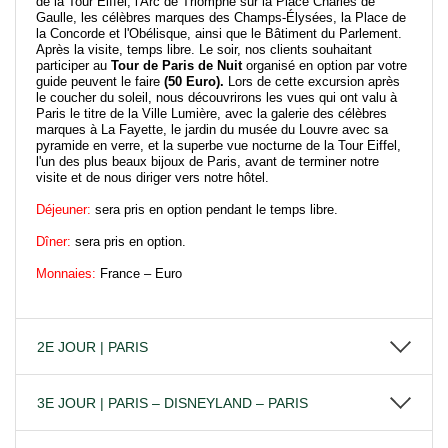
de la Tour Eiffel, l'Arc de Triomphe sur la Place Charles de
Gaulle, les célèbres marques des Champs-Élysées, la Place de
la Concorde et l'Obélisque, ainsi que le Bâtiment du Parlement.
Après la visite, temps libre. Le soir, nos clients souhaitant
participer au
Tour de Paris de Nuit
organisé en option par votre
guide peuvent le faire
(50 Euro).
Lors de cette excursion après
le coucher du soleil, nous découvrirons les vues qui ont valu à
Paris le titre de la Ville Lumière, avec la galerie des célèbres
marques à La Fayette, le jardin du musée du Louvre avec sa
pyramide en verre, et la superbe vue nocturne de la Tour Eiffel,
l'un des plus beaux bijoux de Paris, avant de terminer notre
visite et de nous diriger vers notre hôtel.
Déjeuner:
sera pris en option pendant le temps libre.
Dîner:
sera pris en option.
Monnaies:
France – Euro
2E JOUR | PARIS
3E JOUR | PARIS – DISNEYLAND – PARIS