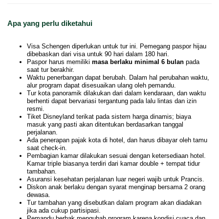
Apa yang perlu diketahui
Visa Schengen diperlukan untuk tur ini. Pemegang paspor hijau
dibebaskan dari visa untuk 90 hari dalam 180 hari.
Paspor harus memiliki
masa berlaku minimal 6 bulan
pada
saat tur berakhir.
Waktu penerbangan dapat berubah. Dalam hal perubahan waktu,
alur program dapat disesuaikan ulang oleh pemandu.
Tur kota panoramik dilakukan dari dalam kendaraan, dan waktu
berhenti dapat bervariasi tergantung pada lalu lintas dan izin
resmi.
Tiket Disneyland terikat pada sistem harga dinamis; biaya
masuk yang pasti akan ditentukan berdasarkan tanggal
perjalanan.
Ada penerapan pajak kota di hotel, dan harus dibayar oleh tamu
saat check-in.
Pembagian kamar dilakukan sesuai dengan ketersediaan hotel.
Kamar triple biasanya terdiri dari kamar double + tempat tidur
tambahan.
Asuransi kesehatan perjalanan luar negeri wajib untuk Prancis.
Diskon anak berlaku dengan syarat menginap bersama 2 orang
dewasa.
Tur tambahan yang disebutkan dalam program akan diadakan
jika ada cukup partisipasi.
Pemandu berhak mengubah program karena kondisi cuaca dan