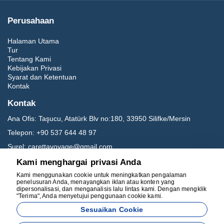
Perusahaan
Halaman Utama
Tur
Tentang Kami
Kebijakan Privasi
Syarat dan Ketentuan
Kontak
Kontak
Ana Ofis:
Taşucu, Atatürk Blv no:180, 33950 Silifke/Mersin
Telepon:
+90 537 644 48 97
Surel:
carettavoyage@gmail.com
Kami menghargai privasi Anda
Media sosial
Kami menggunakan cookie untuk meningkatkan pengalaman
penelusuran Anda, menayangkan iklan atau konten yang
dipersonalisasi, dan menganalisis lalu lintas kami. Dengan mengklik
"Terima", Anda menyetujui penggunaan cookie kami.
Sesuaikan Cookie