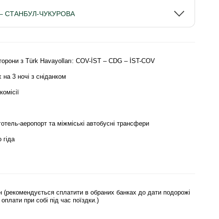
 – СТАНБУЛ-ЧУКУРОВА
сторони з Türk Havayolları: COV-İST – CDG – İST-COV
 на 3 ночі з сніданком
комісії
отель-аеропорт та міжміські автобусні трансфери
 гіда
он (рекомендується сплатити в обраних банках до дати подорожі
оплати при собі під час поїздки.)