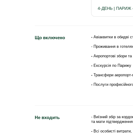
4-ДЕНЬ | ПАРИЖ
-
Авіаквитки в обидві 
Що включено
- Проживання в готелях
-
Аеропортові збори та 
-
Екскурсія по Парижу
-
Трансфери аеропорт-г
-
Послуги професійного
- Виїзний збір за корд
Не входить
та мати підтвердження 
-
Всі особисті витрати,