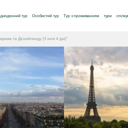
дноденний тур
Особистий тур
Тур з проживанням
тури
спілк
 Парижа та Діснейленду (3 ночі 4 дні)"