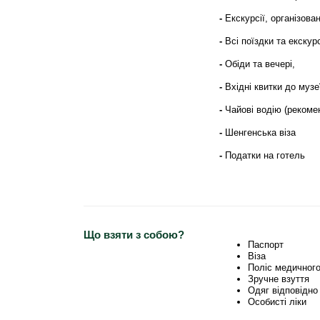
-
Екскурсії, організован
-
Всі поїздки та екскур
-
Обіди та вечері,
-
Вхідні квитки до музе
-
Чайові водію (рекоме
-
Шенгенська віза
-
Податки на готель
Що взяти з собою?
Паспорт
Віза
Поліс медичног
Зручне взуття
Одяг відповідно
Особисті ліки