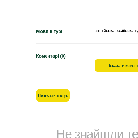
англійська російська т
Мови в турі
Коментарі (0)
Показати комент
Написати відгук
Не знайшли т