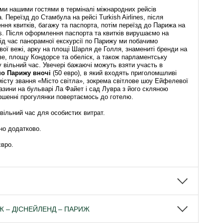
ми нашими гостями в терміналі міжнародних рейсів
 Переїзд до Стамбула на рейсі Turkish Airlines, після
ння квитків, багажу та паспорта, потім переїзд до Парижа на
nes. Після оформлення паспорта та квитків вирушаємо на
Під час панорамної екскурсії по Парижу ми побачимо
ої вежі, арку на площі Шарля де Голля, знамениті бренди на
зе, площу Кондорсе та обеліск, а також парламентську
у вільний час. Увечері бажаючі можуть взяти участь в
по Парижу вночі
(50 евро), в який входять приголомшливі
істу звання «Місто світла», зокрема світлове шоу Ейфелевої
газини на бульварі Ла Файет і сад Лувра з його скляною
ршенні прогулянки повертаємось до готелю.
вільний час для особистих витрат.
но додатково.
євро.
ИЖ – ДІСНЕЙЛЕНД – ПАРИЖ