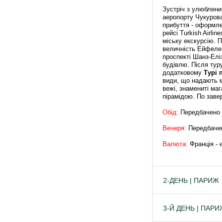
Зустріч з улюблени
аеропорту Чукурова.
прибуття - оформле
рейсі Turkish Airli
міську екскурсію. 
величність Ейфелев
проспекті Шанз-Елі
будівлю. Після тур
додатковому
Турі 
види, що надають м
вежі, знамениті ма
пірамідою. По заве
Обід:
Передбачено 
Вечеря:
Передбаче
Валюта:
Франція - 
2-ДЕНЬ | ПАРИЖ
3-Й ДЕНЬ | ПАР