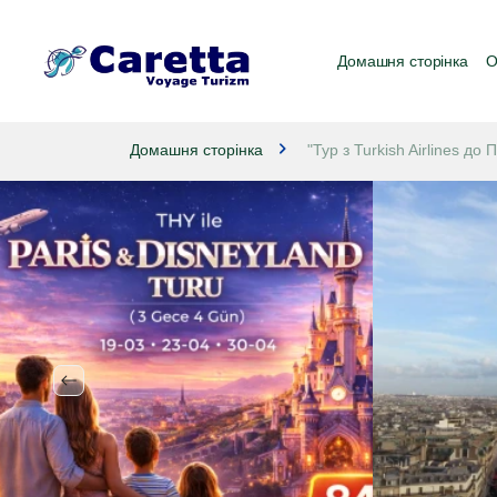
Домашня сторінка
О
Домашня сторінка
"Тур з Turkish Airlines до