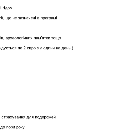
і гідом
сії, що не зазначені в програмі
їв, археологічних пам’яток тощо
ндується по 2 євро з людини на день.)
о страхування для подорожей
 до пори року