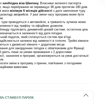
жі
необхідна віза Шенгену.
Власники зеленого паспорта
зи, якщо перебування не перевищує 90 днів протягом 180 днів.
ні мати
мінімум 6 місяців дійсності
з дати закінчення туру.
розкладі авіарейсів. У разі зміни часу програма може бути
ом.
і тури проводяться з автомобіля, а тривалість зупинок може
лежності від трафіку та офіційних дозволів.
йленду підлягають динамічній ціновій системі; остаточна ціна
визначається в залежності від дати поїздки.
ський податок, який сплачується гостем при в'їзді.
здійснюється залежно від наявності в готелях. Тройні кімнати
ються з двомісної кімнати + додаткове місце.
ання для закордонних поїздок є обов'язковим для Франції.
й діють лише за умови проживання з 2 дорослими.
сії, зазначені в програмі, організовуються за умов достатньої
ків.
носити зміни в програму з причин, пов'язаних з погодними
аційними вимогами.
ОВА-СТАМБУЛ-ПАРИЖ