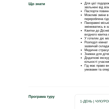
Для цієї подоро
Що знати
звільнені від ві
Паспорти повин
Можливі зміни в 
перероблена гід
Панорамні міськ
змінюватись в за
Kвитки до Дісне
вхідного квитка 
У готелях діє мі
Розподіл кімнат 
зазвичай склада
Медичне страхув
Знижки для діте
Додаткові екскур
кількості учасни
Гід має право в
умовами та опер
Програма туру
1-ДЕНЬ | ЧУКУР