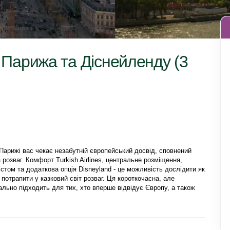
до Парижа та Діснейленду (3
Парижі вас чекає незабутній європейський досвід, сповнений 
 розваг. Комфорт Turkish Airlines, центральне розміщення, 
стом та додаткова опція Disneyland - це можливість дослідити як 
 потрапити у казковий світ розваг. Ця короткочасна, але 
льно підходить для тих, хто вперше відвідує Європу, а також 