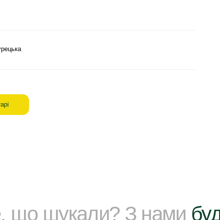
урецька
арі
е, що шукали? З нами
буд