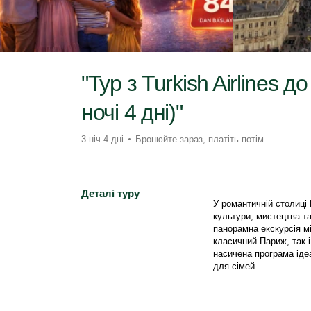
"Тур з Turkish Airlines 
ночі 4 дні)"
3 ніч 4 дні
Бронюйте зараз, платіть потім
Деталі туру
У романтичній столиці 
культури, мистецтва та
панорамна екскурсія мі
класичний Париж, так і
насичена програма ідеа
для сімей.