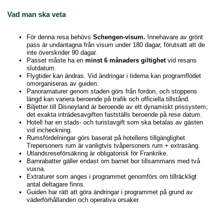
Vad man ska veta
För denna resa behövs
Schengen-visum.
Innehavare av grönt
pass är undantagna från visum under 180 dagar, förutsatt att de
inte överskrider 90 dagar.
Passet måste ha en
minst 6 månaders giltighet
vid resans
slutdatum.
Flygtider kan ändras. Vid ändringar i tiderna kan programflödet
omorganiseras av guiden.
Panoramaturer genom staden görs från fordon, och stoppens
längd kan variera beroende på trafik och officiella tillstånd.
Biljetter till Disneyland är beroende av ett dynamiskt prissystem;
det exakta inträdesavgiften fastställs beroende på rese datum.
Hotell har en stads- och turistavgift som ska betalas av gästen
vid incheckning.
Rumsfördelningar görs baserat på hotellens tillgänglighet.
Trepersoners rum är vanligtvis tvåpersoners rum + extrasäng.
Utlandsreseförsäkring är obligatorisk för Frankrike.
Barnrabatter gäller endast om barnet bor tillsammans med två
vuxna.
Extraturer som anges i programmet genomförs om tillräckligt
antal deltagare finns.
Guiden har rätt att göra ändringar i programmet på grund av
väderförhållanden och operativa orsaker.