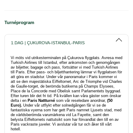
Turnéprogram
1.DAG | ÇUKUROVA-ISTANBUL-PARIS
Vi möts vid utrikesterminalen på Çukurova flygplats. Avresa med
Turkish Airlines till Istanbul, efter ankomsten och genomgången
av biljetter, bagage och pass, fortsätter vi med Turkish Airlines
till Paris. Efter pass- och biljetthantering lämnar vi flygplatsen för
att göra en stadstur. Under vår panoramatur i Paris kommer vi
att se den majestätiska Eiffeltornet, Arc de Triomphe vid Charles
de Gaulle-torget, de berömda butikerna på Champs Elysees,
Place de la Concorde med Obelisk samt Parlamentets byggnad.
Efter turen blir det fri tid. På kvällen kan våra gäster som önskar
delta i en
Paris Nattturné
som vår reseledare anordnar,
(50
Euro).
Under vår utflykt efter solnedgången får vi se de
fantastiska vyerna som har gett Paris namnet Ljusets stad, med
de världsberömda varumärkena vid La Fayette, samt den
belysta Eiffeltornets nattutsikt som har förvandlat den till en av
Paris vackraste juveler. Vi avslutar vår tur och åker till vårt
hotell.