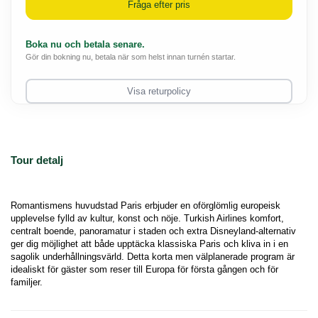
Fråga efter pris
Boka nu och betala senare.
Gör din bokning nu, betala när som helst innan turnén startar.
Visa returpolicy
Tour detalj
Romantismens huvudstad Paris erbjuder en oförglömlig europeisk 
upplevelse fylld av kultur, konst och nöje. Turkish Airlines komfort, 
centralt boende, panoramatur i staden och extra Disneyland-alternativ 
ger dig möjlighet att både upptäcka klassiska Paris och kliva in i en 
sagolik underhållningsvärld. Detta korta men välplanerade program är 
idealiskt för gäster som reser till Europa för första gången och för 
familjer.