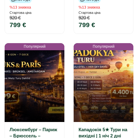
%13 знижка
%13 знижка
Стартова ціна
Стартова ціна
920 €
920 €
799 €
799 €
Популярний
Популярний
Люксембург – Париж
Кападокія 5★ Тури на
– Брюссель –
вихідні | 1 ніч 2 дні