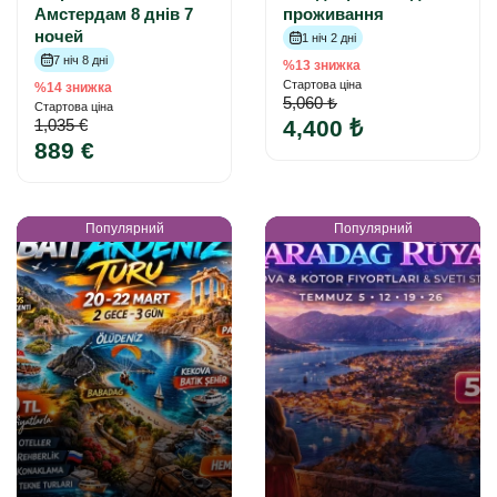
Амстердам 8 днів 7
проживання
ночей
1 ніч 2 дні
7 ніч 8 дні
%13 знижка
Стартова ціна
%14 знижка
5,060 ₺
Стартова ціна
1,035 €
4,400 ₺
889 €
Популярний
Популярний