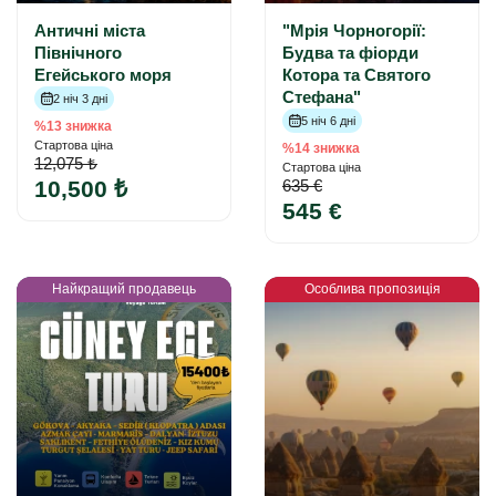
Античні міста
"Мрія Чорногорії:
Північного
Будва та фіорди
Егейського моря
Котора та Святого
Стефана"
2 ніч 3 дні
5 ніч 6 дні
%13 знижка
Стартова ціна
%14 знижка
12,075 ₺
Стартова ціна
10,500 ₺
635 €
545 €
Найкращий продавець
Особлива пропозиція