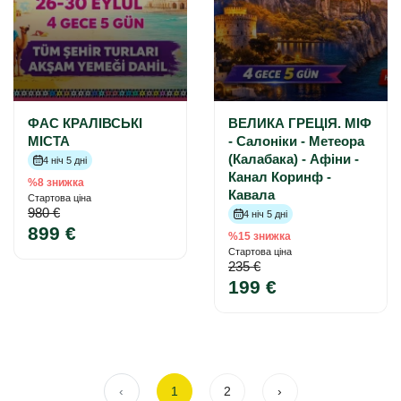
ФАС КРАЛІВСЬКІ
ВЕЛИКА ГРЕЦІЯ. МІФ
МІСТА
- Салоніки - Метеора
(Калабака) - Афіни -
4 ніч 5 дні
Канал Коринф -
%8 знижка
Кавала
Стартова ціна
980 €
4 ніч 5 дні
899 €
%15 знижка
Стартова ціна
235 €
199 €
‹
1
2
›