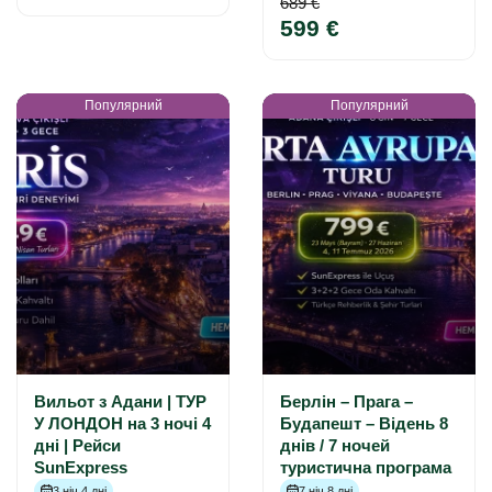
689 €
599 €
Популярний
Популярний
Вильот з Адани | ТУР
Берлін – Прага –
У ЛОНДОН на 3 ночі 4
Будапешт – Відень 8
дні | Рейси
днів / 7 ночей
SunExpress
туристична програма
3 ніч 4 дні
7 ніч 8 дні