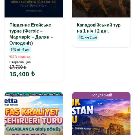
Південне Егейське
Кападокійський тур
турне (Фетхіє –
на 1 ніч і 2 дні.
Мармаріс – Далян –
1 ніч 2 дні
Олюденіз)
3 ніч 4 дні
%13 знижка
Стартова ціна
17,700 ₺
15,400 ₺
Популярний