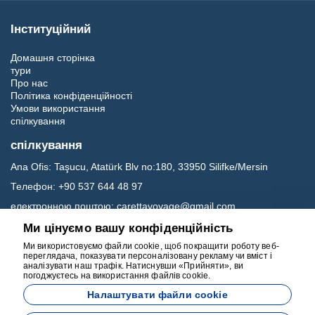
Інституційний
Домашня сторінка
тури
Про нас
Політика конфіденційності
Умови використання
спілкування
спілкування
Ana Ofis:
Taşucu, Atatürk Blv no:180, 33950 Silifke/Mersin
Телефон:
+90 537 644 48 97
електронною поштою:
carettavoyage@gmail.com
Ми цінуємо вашу конфіденційність
Соц.медіа
Ми використовуємо файли cookie, щоб покращити роботу веб-
переглядача, показувати персоналізовану рекламу чи вміст і
аналізувати наш трафік. Натиснувши «Прийняти», ви
погоджуєтесь на використання файлів cookie.
Налаштувати файли cookie