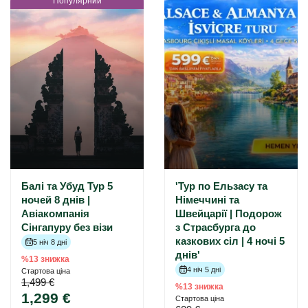
Популярний
Балі та Убуд Тур 5
'Тур по Ельзасу та
ночей 8 днів |
Німеччині та
Авіакомпанія
Швейцарії | Подорож
Сінгапуру без візи
з Страсбурга до
казкових сіл | 4 ночі 5
5 ніч 8 дні
днів'
%13 знижка
4 ніч 5 дні
Стартова ціна
1,499 €
%13 знижка
1,299 €
Стартова ціна