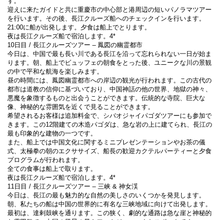
す。
迎えに来たガイドと共に重慶市の中心部と港周辺の短いパノラマツアー
を行います。その後、長江クルーズ船へのチェックインを行います。
21:00に船が出発します。夕食は船上でとります。
夜は長江クルーズ船で宿泊します。4*
10日目 / 長江クルーズツアー – 鳳図の幽霊都市
今日は、中国で最も長い川である長江を沿って忘れられない一日が始ま
ります。朝、船上でビュッフェの朝食をとった後、ユニークな川の景観
の中で平和な航海を楽しみます。
昼の時間には、鳳図幽霊都市への岸辺の観光が行われます。この古代の
都市は道教の信仰に基づいており、中国神話の他の世界、地獄の神々、
悪魔を象徴するものと出会うことができます。伝統的な寺院、巨大な
像、神秘的な雰囲気を近くで見ることができます。
希望されるお客様は追加料金で、シバオジャイパゴダツアーにも参加で
きます。この12階建ての木造パゴダは、急な岩の上に建てられ、長江の
最も印象的な建物の一つです。
また、船上では中国文化に関するミニプレゼンテーションやお茶の儀
式、太極拳の朝のエクササイズ、船長の歓迎カクテルパーティーと夕食
プログラムが行われます。
全ての食事は船上で取ります。
夜は長江クルーズ船で宿泊します。4*
11日目 / 長江クルーズツアー – 三峡 & 神女渓
今日は、長江の最も魅力的な自然の美しさのいくつかを発見します。
朝、私たちの船は中国の世界的に有名な三峡地域に向けて出発します。
最初は、達剌鼓峡を通ります。この狭く、劇的な通路は急な崖と神秘的