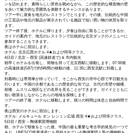
ンを訪れます。素晴らしい景色を眺めながら、この歴史的な構造物の壁
を歩いて魅力的な雰囲気を体験するチャンスがあります。
ツアー中に昼食を地元のレストランでとります。その後、伝統的な中国
の工芸品や地元の製品が展示されている施設で短い買い物の休憩を取り
ます。
ツアー終了後、ホテルに帰ります。夕食は自由に取ることができるか、
ガイドの案内で、地元のレストランで伝統的な北京ダックのメニューに
参加することもできます。
夜はホテルに宿泊します。
ホテル: 北京広西ホテル 4★および同等クラス。
4日目 / 北京 – 西安 (高速鉄道で) & 市内観光
朝早くホテルを出発し、荷物を持って北京西駅に移動します。07:00発
の高速鉄道(G87)で約5時間の移動の後、11:35に西安北駅に到着しま
す。
到着時には専用車が待っていて、そこから西安の市中心部で半日観光を
行います。中国の古都であるこの歴史的な街では、古代の市壁や鐘楼、
鼓楼、ムスリム地区などの名所を見ることができます。ガイドとともに
短い散策をしながらこれらの地域を探検します。
ツアーの終了後、ホテルに移動します。残りの時間は休息と自由時間で
す。
夜は西安のホテルに宿泊します。
ホテル: メルキュール オン レンミン広場 西安 4★および同等クラス。
5日目 / 西安 – 陶俑軍団博物館
朝、ホテルで朝食をとった後、中国の最も重要な考古学的発見の一つで
あり、UNESCO世界遺産にも登録されている陶俑軍団と馬の博物館を