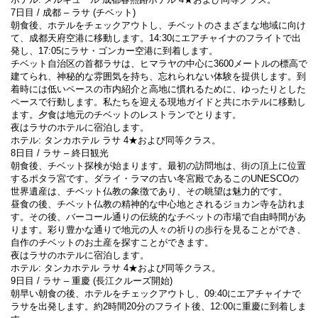
7日目 / 成都 – ラサ (チベット)
朝食後、ホテルをチェックアウトし、チベットのさまざまな地域に向け
て、成都天府空港に移動します。14:30にエアチャイナのフライトで出
発し、17:05にラサ・ゴンカー空港に到着します。
チベット自治区の首都ラサは、ヒマラヤの中心に3600メートルの標高で
建てられ、神秘的な雰囲気を持ち、忘れられない体験を提供します。到
着時には低いペースの市内紹介と高地に慣れるために、ゆったりとした
ペースで行動します。私たちを迎える現地ガイドと共にホテルに移動し
ます。夕食は地元のチベットのレストランでとります。
夜はラサのホテルに宿泊します。
ホテル: タンカホテル ラサ 4★および同等クラス。
8日目 / ラサ – 終日観光
朝食後、チベット探検が始まります。最初の訪問地は、街の頂上に位置
するポタラ宮です。ダライ・ラマの古い冬宮殿であるこのUNESCOの
世界遺産は、チベット仏教の象徴であり、その眺望は魅力的です。
昼食の後、チベット仏教の精神的な中心地とされるジョカン寺を訪れま
す。その後、バーコール通りの伝統的なチベットの市場で自由時間があ
ります。彩り豊かな通りで地元の人々の祈りの歩行を見ることができ、
自作のチベットのお土産を探すことができます。
夜はラサのホテルに宿泊します。
ホテル: タンカホテル ラサ 4★および同等クラス。
9日目 / ラサ – 重慶 (長江クルーズ開始)
朝早い朝食の後、ホテルをチェックアウトし、09:40にエアチャイナで
ラサを出発します。約2時間20分のフライト後、12:00に重慶に到着しま