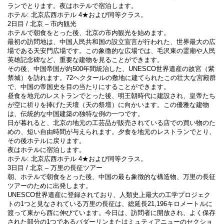
ランでとります。夜はホテルで宿泊します。
ホテル: 北京広西ホテル 4★および同等クラス。
2日目 / 北京 – 市内観光
ホテルで朝食をとった後、北京の市内観光を始めます。
最初の訪問地は、中国人民共和国の設立宣言が行われた、世界最大の広
場である天安門広場です。この象徴的な広場では、毛沢東の霊廟や人民
英雄記念碑など、重要な建物を見ることができます。
その後、中国帝国が約500年間統治した、UNESCO世界遺産の故宮（紫
禁城）を訪れます。72ヘクタールの敷地に建てられたこの壮大な宮殿群
で、中国の帝国史を目の当たりにすることができます。
昼食を地元のレストランでとった後、明王朝時代に建設され、皇帝たち
が空に祈りを捧げた天壇（天の祭壇）に向かいます。この優雅な建物
は、伝統的な中国建築の独特な例の一つです。
日が暮れると、北京の地元の工芸品が販売されている店での買い物のた
めの、短い自由時間が与えられます。夕食を地元のレストランでとり、
その後ホテルに戻ります。
夜はホテルに宿泊します。
ホテル: 北京広西ホテル 4★および同等クラス。
3日目 / 北京 – 万里の長征ツアー
朝、ホテルで朝食をとった後、中国の最も象徴的な構造物、万里の長征
ツアーのために出発します。
UNESCO世界遺産に登録されており、人類史上最大の工学プロジェク
トの1つと見なされている万里の長征は、総延長21,196キロメートルに
渡って東から西に伸びています。今日は、訪問者に開放され、よく保存
された部分の1つであるバダーリンまたはミュティアニューのセクショ