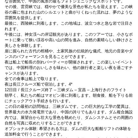
な雰囲気で、中国の風景の最もフォトジェニックなスポットです。
その後、雲霓峡では、穏やかで優美な景色が私たちを迎えます。この峡
谷の霧に包まれた山のシルエットと曲がりくねった流れは、夢のような
雰囲気を提供します。
最後に、西陵峡に到着します。この地域は、波立つ水と急な岩で注目さ
れます。
午後には、神女渓への岸辺観光があります。このツアーでは、小さなボ
ートに乗って狭い渓谷や高い山の間を進み、自然の素晴らしい静けさと
美しさを体験します。
崖に掘られた古代の棺桶や、土家民族の伝統的な儀式、地元の音楽やダ
ンスのパフォーマンスを見ることができます。
夜は船上で船長の別れパーティーが開催されます。この楽しいイベント
では、中国料理のおいしさを味わい、他の旅行者と楽しい夜を過ごすチ
ャンスがあります。
全ての食事は船上で取ります。
夜は長江クルーズ船で宿泊します。4*
12日目 / 長江クルーズ終了 – 三峡ダム – 宜昌 – 上海行きのフライト
朝早く、私たちの船はマオピン港に到着します。朝食後、船を下りる前
にチェックアウト手続きを行います。
この日の最初の訪問地は、三峡ダムです。この巨大的な工学の驚異は、
世界最大の水力発電所であり、中国の誇りでもあります。ダム複合施設
内では、展望台から壮大な景色を眺めたり、ダムシステムとその周囲の
自然を写真に収めたりすることができます。
オプショナル体験: 希望される方は、ダムの巨大な船舶リフトの体験を
追加料金で行うことができます。