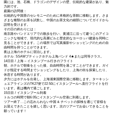
園には、池、石橋、ドラゴンのデザインの壁、伝統的な建築があり、魅
力的です。
庭園の訪問後：
伝統的な中国茶のセレモニーのために本格的な茶館に移動します。さま
ざまな種類のお茶を試飲し、中国のお茶文化の細部についてガイドから
説明を受けます。
その日の終わりには：
南京路やバンドエリアでの散歩を行い、黄浦江に沿って建つこのアイコ
ニックな地域で、現代的な高層ビルと歴史的なヨーロッパ建築を同時に
見ることができます。この場所では写真撮影やショッピングのための自
由時間を持つことができます。
夜は上海のホテルに宿泊します。
ホテル: SSAWブティックホテル上海バンド 4★または同等クラス。
14日目 / 上海 – イスタンブール行きのフライト
朝、ホテルで朝食をとった後、自由時間を過ごすことができます。ガイ
ドが指定する時間までショッピングをしたり、上海の街を探索したり、
休息する時間があります。
夕方にはホテルを出発し、上海浦東国際空港に移動します。ターキッシ
ュエアラインズのTK27便で22:50にイスタンブールへ直行フライトを行
います。夜は機内で過ごします。
15日目 / イスタンブール到着
トルコの時間で朝6:05にイスタンブール空港に到着します。
ツアー終了…この忘れられない中国 & チベットの探検を通じて皆様を
お迎えできたことを嬉しく思います。次のツアーでお会いできることを
願っています！