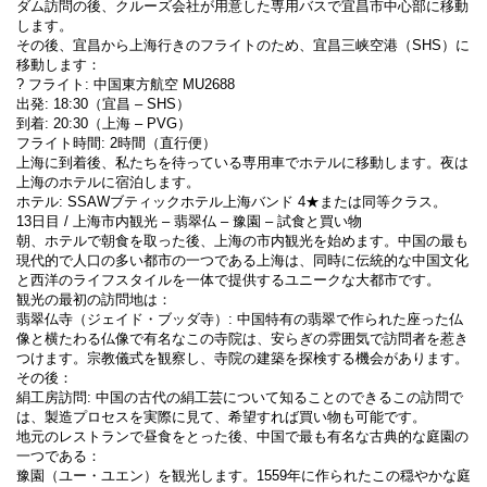
ダム訪問の後、クルーズ会社が用意した専用バスで宜昌市中心部に移動
します。
その後、宜昌から上海行きのフライトのため、宜昌三峡空港（SHS）に
移動します：
? フライト: 中国東方航空 MU2688
出発: 18:30（宜昌 – SHS）
到着: 20:30（上海 – PVG）
フライト時間: 2時間（直行便）
上海に到着後、私たちを待っている専用車でホテルに移動します。夜は
上海のホテルに宿泊します。
ホテル: SSAWブティックホテル上海バンド 4★または同等クラス。
13日目 / 上海市内観光 – 翡翠仏 – 豫園 – 試食と買い物
朝、ホテルで朝食を取った後、上海の市内観光を始めます。中国の最も
現代的で人口の多い都市の一つである上海は、同時に伝統的な中国文化
と西洋のライフスタイルを一体で提供するユニークな大都市です。
観光の最初の訪問地は：
翡翠仏寺（ジェイド・ブッダ寺）: 中国特有の翡翠で作られた座った仏
像と横たわる仏像で有名なこの寺院は、安らぎの雰囲気で訪問者を惹き
つけます。宗教儀式を観察し、寺院の建築を探検する機会があります。
その後：
絹工房訪問: 中国の古代の絹工芸について知ることのできるこの訪問で
は、製造プロセスを実際に見て、希望すれば買い物も可能です。
地元のレストランで昼食をとった後、中国で最も有名な古典的な庭園の
一つである：
豫園（ユー・ユエン）を観光します。1559年に作られたこの穏やかな庭