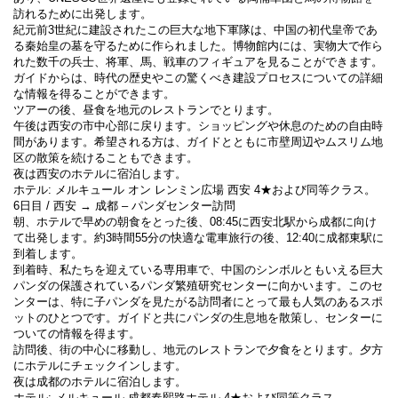
訪れるために出発します。
紀元前3世紀に建設されたこの巨大な地下軍隊は、中国の初代皇帝であ
る秦始皇の墓を守るために作られました。博物館内には、実物大で作ら
れた数千の兵士、将軍、馬、戦車のフィギュアを見ることができます。
ガイドからは、時代の歴史やこの驚くべき建設プロセスについての詳細
な情報を得ることができます。
ツアーの後、昼食を地元のレストランでとります。
午後は西安の市中心部に戻ります。ショッピングや休息のための自由時
間があります。希望される方は、ガイドとともに市壁周辺やムスリム地
区の散策を続けることもできます。
夜は西安のホテルに宿泊します。
ホテル: メルキュール オン レンミン広場 西安 4★および同等クラス。
6日目 / 西安 → 成都 – パンダセンター訪問
朝、ホテルで早めの朝食をとった後、08:45に西安北駅から成都に向け
て出発します。約3時間55分の快適な電車旅行の後、12:40に成都東駅に
到着します。
到着時、私たちを迎えている専用車で、中国のシンボルともいえる巨大
パンダの保護されているパンダ繁殖研究センターに向かいます。このセ
ンターは、特に子パンダを見たがる訪問者にとって最も人気のあるスポ
ットのひとつです。ガイドと共にパンダの生息地を散策し、センターに
ついての情報を得ます。
訪問後、街の中心に移動し、地元のレストランで夕食をとります。夕方
にホテルにチェックインします。
夜は成都のホテルに宿泊します。
ホテル: メルキュール 成都春熙路ホテル 4★および同等クラス。