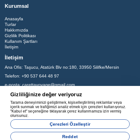
Kurumsal
Anasayfa
Turlar
Hakkımızda
Gizlilik Politikası
Kullanım Şartları
İletişim
İletişim
Ana Ofis:
Taşucu, Atatürk Blv no:180, 33950 Silifke/Mersin
Telefon:
+90 537 644 48 97
e-posta:
carettavoyage@gmail.com
Gizliliğinize değer veriyoruz
Sosyal Medya
Tarama deneyiminizi geliştirmek, kişiselleştirilmiş reklamlar veya
içerik sunmak ve trafiğimizi analiz etmek için çerezleri kullanıyoruz.
"Kabul et" seçeneğine tıklayarak çerez kullanmamıza izin vermiş
olursunuz.
Çerezleri Özelleştir
Reddet