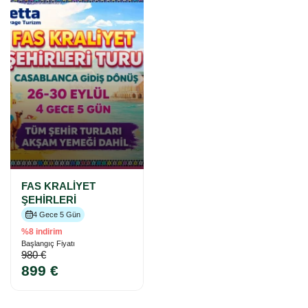
FAS KRALİYET
ŞEHİRLERİ
4 Gece 5 Gün
%8 indirim
Başlangıç Fiyatı
980 €
899 €