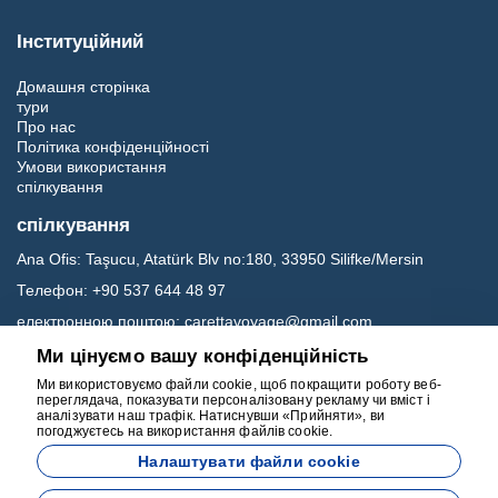
Інституційний
Домашня сторінка
тури
Про нас
Політика конфіденційності
Умови використання
спілкування
спілкування
Ana Ofis:
Taşucu, Atatürk Blv no:180, 33950 Silifke/Mersin
Телефон:
+90 537 644 48 97
електронною поштою:
carettavoyage@gmail.com
Ми цінуємо вашу конфіденційність
Соц.медіа
Ми використовуємо файли cookie, щоб покращити роботу веб-
переглядача, показувати персоналізовану рекламу чи вміст і
аналізувати наш трафік. Натиснувши «Прийняти», ви
погоджуєтесь на використання файлів cookie.
Налаштувати файли cookie