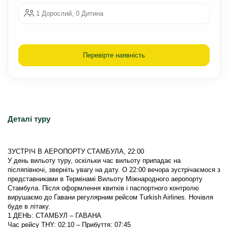
1 Дорослий, 0 Дитина
Перевірте наявність
Деталі туру
У день вильоту туру, оскільки час вильоту припадає на 
післяпівночі, зверніть увагу на дату. О 22:00 вечора зустрічаємося з 
представниками в Термінамі Вильоту Міжнародного аеропорту 
Стамбула. Після оформлення квитків і паспортного контролю 
вирушаємо до Гавани регулярним рейсом Turkish Airlines. Ночівля 