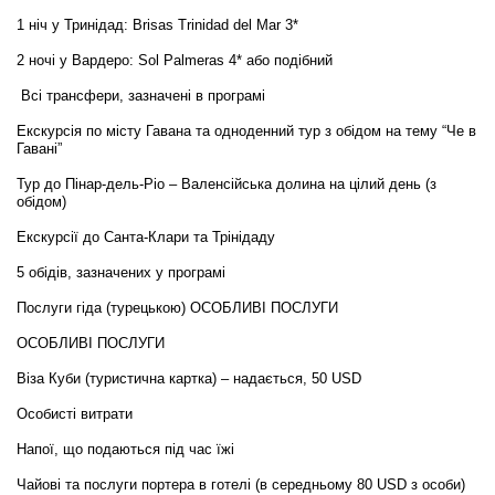
1 ніч у Тринідад: Brisas Trinidad del Mar 3*
2 ночі у Вардеро: Sol Palmeras 4* або подібний
Всі трансфери, зазначені в програмі
Екскурсія по місту Гавана та одноденний тур з обідом на тему “Че в
Гавані”
Тур до Пінар-дель-Ріо – Валенсійська долина на цілий день (з
обідом)
Екскурсії до Санта-Клари та Трінідаду
5 обідів, зазначених у програмі
Послуги гіда (турецькою) ОСОБЛИВІ ПОСЛУГИ
ОСОБЛИВІ ПОСЛУГИ
Віза Куби (туристична картка) – надається, 50 USD
Особисті витрати
Напої, що подаються під час їжі
Чайові та послуги портера в готелі (в середньому 80 USD з особи)