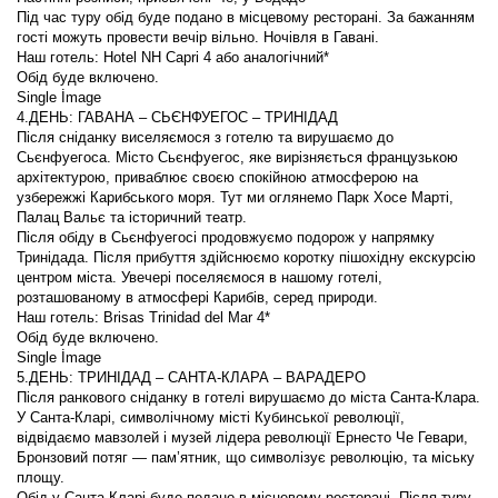
Під час туру обід буде подано в місцевому ресторані. За бажанням 
Після сніданку виселяємося з готелю та вирушаємо до 
Сьєнфуегоса. Місто Сьєнфуегос, яке вирізняється французькою 
архітектурою, приваблює своєю спокійною атмосферою на 
узбережжі Карибського моря. Тут ми оглянемо Парк Хосе Марті, 
Після обіду в Сьєнфуегосі продовжуємо подорож у напрямку 
Тринідада. Після прибуття здійснюємо коротку пішохідну екскурсію 
центром міста. Увечері поселяємося в нашому готелі, 
Після ранкового сніданку в готелі вирушаємо до міста Санта-Клара. 
У Санта-Кларі, символічному місті Кубинської революції, 
відвідаємо мавзолей і музей лідера революції Ернесто Че Гевари, 
Бронзовий потяг — пам’ятник, що символізує революцію, та міську 
Обід у Санта-Кларі буде подано в місцевому ресторані. Після туру 