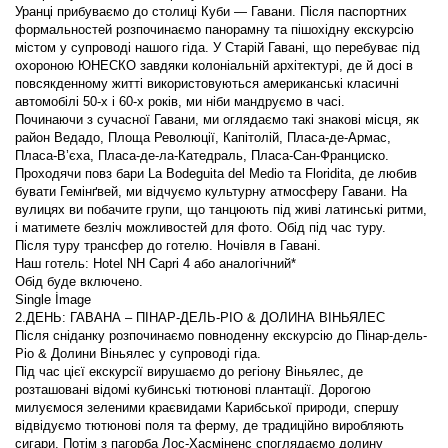
Уранці прибуваємо до столиці Куби — Гавани. Після паспортних 
формальностей розпочинаємо панорамну та пішохідну екскурсію 
містом у супроводі нашого гіда. У Старій Гавані, що перебуває під 
охороною ЮНЕСКО завдяки колоніальній архітектурі, де й досі в 
повсякденному житті використовуються американські класичні 
Починаючи з сучасної Гавани, ми оглядаємо такі знакові місця, як 
район Ведадо, Площа Революції, Капітолій, Пласа-де-Армас, 
Пласа-В’єха, Пласа-де-ла-Катедраль, Пласа-Сан-Франциско. 
Проходячи повз бари La Bodeguita del Medio та Floridita, де любив 
бувати Гемінґвей, ми відчуємо культурну атмосферу Гавани. На 
вулицях ви побачите групи, що танцюють під живі латинські ритми, 
Після сніданку розпочинаємо повноденну екскурсію до Пінар-дель-
Під час цієї екскурсії вирушаємо до регіону Віньялес, де 
розташовані відомі кубинські тютюнові плантації. Дорогою 
милуємося зеленими краєвидами Карибської природи, спершу 
відвідуємо тютюнові поля та ферму, де традиційно виробляють 
сигари. Потім з пагорба Лос-Хасміненс споглядаємо долину 