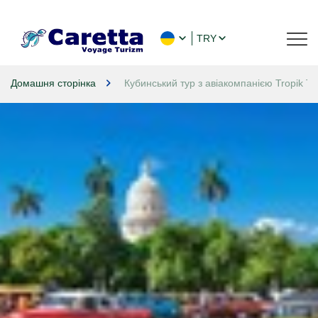
TRY
Домашня сторінка
Кубинський тур з авіакомпанією Tropik Tü