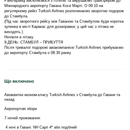
Рано-вранці виселяємося з готелю та вирушаємо трансфером до 
Міжнародного аеропорту Гавана Хосе Марті. О 09:10 на 
регулярному рейсі Turkish Airlines розпочинаємо зворотню подорож 
(Під час зворотного рейсу між Гаваною та Стамбулом буде коротка 
зупинка в місті Каракас для дозаправки; у цей час з літака не 
Після тривалої подорожі авіакомпанією Turkish Airlines прибуваємо 
Що включено
Авіаквитки економ-класу Turkish Airlines з Стамбула до Гавани та
назад
Аеропортові збори
7 ночей проживання:
4 ночі в Гавані: NH Capri 4* або подібний