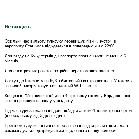
Не входить
Оскільки час вильоту тур-руху перевищує північ, зустріч в
аеропорту Стамбула відбудеться в попередню ніч о 22:00.
Для в'їзду на Кубу термін дії паспорта повинен бути не менше 6
місяців.
Для електричних розеток потрібен перетворювач-адаптер.
Доступ до Інтернету на Кубі обмежений і контролюється. У готелях
зазвичай використовується платний Wi-Fi-картка.
Концепція "Усе включено" діє в 4-зірковому готелі у Вардеро. Інші
готелі пропонують послугу сніданку.
Під час туру заплановані довгі поїздки автомобільним транспортом
(в середньому від 3 до 5 годин).
Протягом туру всі активності організовані під керівництвом гіда, і
рекомендується дотримуватися щоденного плану подорожі.